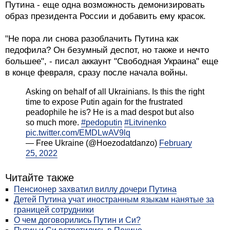
Путина - еще одна возможность демонизировать
образ президента России и добавить ему красок.
"Не пора ли снова разоблачить Путина как
педофила? Он безумный деспот, но также и нечто
большее", - писал аккаунт "Свободная Украина" еще
в конце февраля, сразу после начала войны.
Asking on behalf of all Ukrainians. Is this the right
time to expose Putin again for the frustrated
peadophile he is? He is a mad despot but also
so much more.
#pedoputin
#Litvinenko
pic.twitter.com/EMDLwAV9lq
— Free Ukraine (@Hoezodatdanzo)
February
25, 2022
Читайте также
Пенсионер захватил виллу дочери Путина
Детей Путина учат иностранным языкам нанятые за
границей сотрудники
О чем договорились Путин и Си?