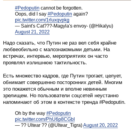
#Pedoputin
cannot be forgotten.
Oops, did I say
#Pedoputin
again?
pic.twitter.com/1rluxqvpkg
— Saint's Cat???-Magyla's envoy- (@Hikalyu)
August 21, 2022
Надо сказать, что Путин не раз вел себя крайне
любвеобильно с малознакомыми детьми. На
встречах, интервью, мероприятиях он часто
проявлял излишнюю тактильность.
Есть множество кадров, где Путин трогает, целует,
обнимает совершенно посторонних детей. Многим
это покажется обычным и вполне невинным
зрелищем. Но пользователи соцсетей неустанно
напоминают об этом в контексте тренда #Pedoputin.
Oh by the way
#Pedoputin
pic.twitter.com/PhU6p8CGbI
— ?? Ultear ?? (@Ultear_Tigra)
August 20, 2022