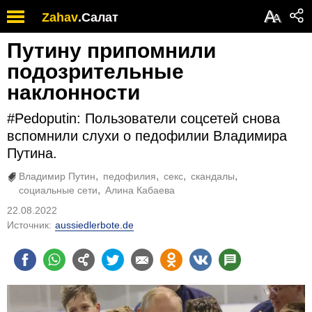
А
Zahav
.
Салат
А
Путину припомнили
подозрительные
наклонности
#Pedoputin: Пользователи соцсетей снова
вспомнили слухи о педофилии Владимира
Путина.
Владимир Путин
педофилия
секс
скандалы
социальные сети
Алина Кабаева
22.08.2022
Источник:
aussiedlerbote.de