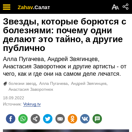
А
Zahav
.
Салат
А
Звезды, которые борются с
болезнями: почему одни
делают это тайно, а другие
публично
Алла Пугачева, Андрей Звягинцев,
Анастасия Заворотнюк и другие артисты - от
чего, как и где они на самом деле лечатся.
болезни звезд
Алла Пугачева
Андрей Звягинцев
Анастасия Заворотнюк
18.09.2022
Источник:
Vokrug.tv