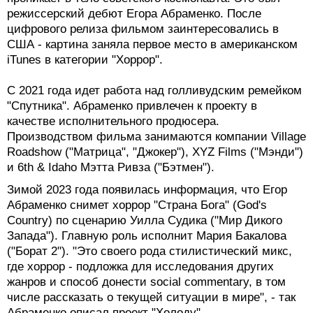
Томми"), с которым они сблизились благодаря любви
к русской литературе. "Это человек с особым
чувством юмора и необычной манерой писать
диалоги", - говорит про Брессмана Юрьев. Будущую
картину Юрьев охарактеризовал как "весьма
нетривиальный фильм в формате библейской
комедии".
Егор Абраменко
В 2020 году в кинотеатрах вышла ретро-фантастика
"Спутник" о пришельце из космоса, который
проникает в тело советского космонавта. Это был
режиссерский дебют Егора Абраменко. После
цифрового релиза фильмом заинтересовались в
США - картина заняла первое место в американском
iTunes в категории "Хоррор".
С 2021 года идет работа над голливудским ремейком
"Спутника". Абраменко привлечен к проекту в
качестве исполнительного продюсера.