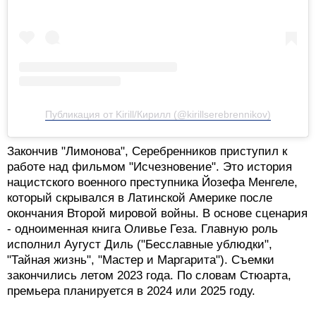
Посмотреть эту публикацию в Instagram
Публикация от Kirill/Кирилл (@kirillserebrennikov)