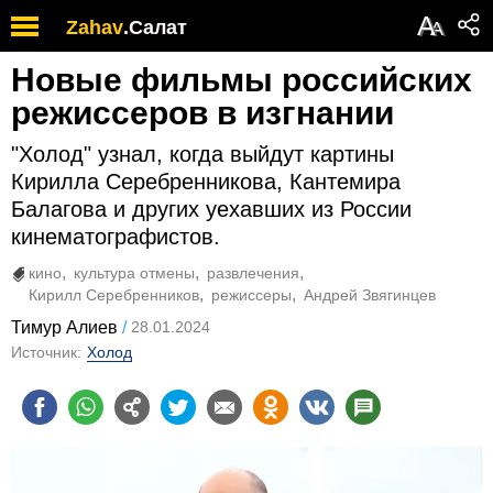
А
Zahav
.
Салат
А
Новые фильмы российских
режиссеров в изгнании
"Холод" узнал, когда выйдут картины
Кирилла Серебренникова, Кантемира
Балагова и других уехавших из России
кинематографистов.
кино
культура отмены
развлечения
Кирилл Серебренников
режиссеры
Андрей Звягинцев
Тимур Алиев
28.01.2024
Источник:
Холод