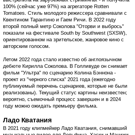
Съемки The Body Leaves Soul At Midnight и Blue
Flamingos запланированы на конец 2024 - начало 2025
годов. Впрочем, фильмами амбиции Бориса Гуца не
ограничены: этим летом режиссер планирует
дебютировать в театре, поставив в Сербии спектакль
"Красная кнопка" на русском языке.
Кирилл Соколов
Гротескная экшен-комедия Кирилла Соколова "Папа,
сдохни" с Александром Кузнецовым в главной роли
провалилась в российском прокате, но неожиданно
выстрелила на зарубежных стримингах - и получила
100% (сейчас уже 97%) на агрегаторе Rotten
Tomatoes. Стиль молодого режиссера сравнивали с
Квентином Тарантино и Гаем Ричи. В 2022 году
второй полный метр Соколова "Оторви и выбрось"
показали на фестивале South by Southwest (SXSW),
ориентированном на зрительское, жанровое кино с
авторским голосом.