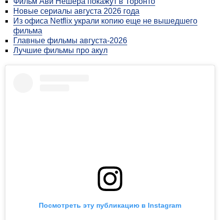
персонажами будут 25-летние молодые люди, а
эстетически картина вдохновлена лентами Майка
Флэнегана и "Тетрадью смерти".
"Мы это пока не афишируем нигде, но уже могу
сказать, что он будет на Screambox (международный
стриминг хоррор-фильмов. - Прим. "Холода") в
рамках их готовящегося альманах-сериала", -
рассказал Барченков "Холоду".
Читайте также
Фильм Ави Нешера покажут в Торонто
Новые сериалы августа 2026 года
Из офиса Netflix украли копию еще не вышедшего
фильма
Главные фильмы августа-2026
Лучшие фильмы про акул