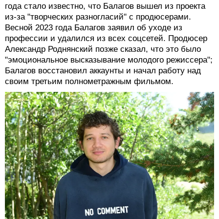
впервые объявили в Каннах в 2021 году. Как писали в
The Hollywood Reporter, это "размышление о природе
отношений между людьми, состоянии современного
человека и хрупкости человеческой жизни". Над
сценарием работает Олег Негин, многолетний
соавтор Звягинцева.
Кантемир Балагов
Первой большой зарубежной работой Кантемира
Балагова должен был стать пилотный эпизод
сериала The Last of Us для HBO, но еще осенью 2022
года стало известно, что Балагов вышел из проекта
из-за "творческих разногласий" с продюсерами.
Весной 2023 года Балагов заявил об уходе из
профессии и удалился из всех соцсетей. Продюсер
Александр Роднянский позже сказал, что это было
"эмоциональное высказывание молодого режиссера";
Балагов восстановил аккаунты и начал работу над
своим третьим полнометражным фильмом.