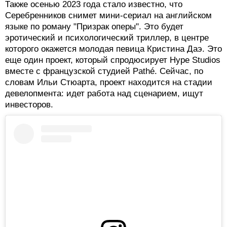
Закончив "Лимонова", Серебренников приступил к
работе над фильмом "Исчезновение". Это история
нацистского военного преступника Йозефа Менгеле,
который скрывался в Латинской Америке после
окончания Второй мировой войны. В основе сценария
- одноименная книга Оливье Геза. Главную роль
исполнил Аугуст Диль ("Бесславные ублюдки",
"Тайная жизнь", "Мастер и Маргарита"). Съемки
закончились летом 2023 года. По словам Стюарта,
премьера планируется в 2024 или 2025 году.
Также осенью 2023 года стало известно, что
Серебренников снимет мини-сериал на английском
языке по роману "Призрак оперы". Это будет
эротический и психологический триллер, в центре
которого окажется молодая певица Кристина Даэ. Это
еще один проект, который спродюсирует Hype Studios
вместе с французской студией Pathé. Сейчас, по
словам Ильи Стюарта, проект находится на стадии
девелопмента: идет работа над сценарием, ищут