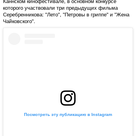
"Лимонов, баллада об Эдичке". Это экранизация
биографии Лимонова, написанной французским
автором Эмманюэлем Каррером. Главные роли в
картине исполнили Бен Уишоу ("Парфюмер: История
одного убийцы") и Виктория Мирошниченко
("Дылда"). Часть съемок проходила в Москве, но в
связи с переездом Серебренникова картину
доснимали в Риге, заново построив декорации.
Продюсер Илья Стюарт рассказал "Холоду", что
производство завершено, а мировая премьера
ожидается в 2024 году. Вероятнее всего — на
Каннском кинофестивале, в основном конкурсе
которого участвовали три предыдущих фильма
Серебренникова: "Лето", "Петровы в гриппе" и "Жена
Чайковского".