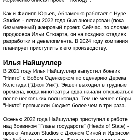
Производством фильма занимаются компании Village
Roadshow ("Матрица", "Джокер"), XYZ Films ("Мэнди")
и 6th & Idaho Мэтта Ривза ("Бэтмен").
Зимой 2023 года появилась информация, что Егор
Абраменко снимет хоррор "Страна Бога" (God's
Country) по сценарию Уилла Судика ("Мир Дикого
Запада"). Главную роль исполнит Мария Бакалова
("Борат 2"). "Это своего рода стилистический микс,
где хоррор - подложка для исследования других
жанров и способ донести social commentary, в том
числе рассказать о текущей ситуации в мире", - так
Абраменко описал проект "Холоду".
Как и Филипп Юрьев, Абраменко работает с Hype
Studios - летом 2022 года был анонсирован (пока
безымянный) жанровый проект. Сейчас, по словам
продюсера Ильи Стюарта, он на поздних стадиях
разработки и девелопмента. В 2024 году компания
планирует приступить к его производству.