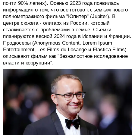
Публикация от Kirill/Кирилл (@kirillserebrennikov)
Андрей Звягинцев
Режиссер "Левиафана" и "Нелюбви" обосновался в
Париже. С 2021 года он приходит в себя после
тяжелой формы ковида (у режиссера было поражено
почти 90% легких). Осенью 2023 года появилась
информация о том, что все готово к съемкам нового
полнометражного фильма "Юпитер" (Jupiter). В
центре сюжета - олигарх из России, который
сталкивается с проблемами в семье. Съемки
планируются весной 2024 года в Испании и Франции.
Продюсеры (Anonymous Content, Lorem Ipsum
Entertainment, Les Films du Losange и Elastica Films)
описывают фильм как "безжалостное исследование