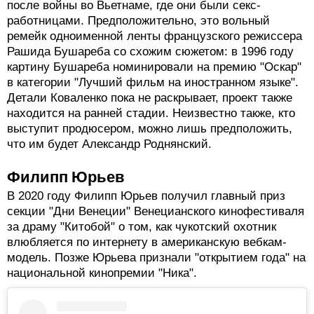
Публикация от Театральная Вешалка (@teatralnayaveshalka)
Кинематографическая база данных IMDb сообщает о
еще одном будущем проекте Коваленко - драме
"Пыль жизни" (Dust of Life). Это история группы
женщин, которые пытаются начать новую жизнь
после войны во Вьетнаме, где они были секс-
работницами. Предположительно, это вольный
ремейк одноименной ленты французского режиссера
Рашида Бушареба со схожим сюжетом: в 1996 году
картину Бушареба номинировали на премию "Оскар"
в категории "Лучший фильм на иностранном языке".
Детали Коваленко пока не раскрывает, проект также
находится на ранней стадии. Неизвестно также, кто
выступит продюсером, можно лишь предположить,