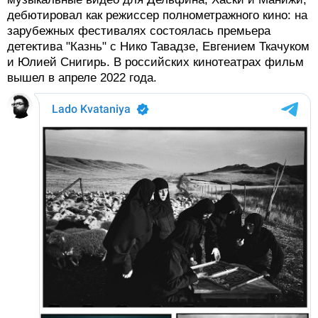
Летом 2022 года стало известно об англоязычном
дебюте Кирилла Соколова. В Голливуде он снимает
фильм "Ультра" по сценарию Колина Бэннона -
проект из "черного списка" 2021 года (ежегодно
публикуемый перечень сценариев, которые не были
реализованы). Текущий статус картины неизвестен;
вероятно, съемочный процесс завершен и в 2024
году можно ожидать премьеру фильма.
Ладо Кватания
В 2021 году клипмейкер Ладо Кватания, снимавший
музыкальные видео для Дельфина, Хаски и Манижи,
дебютировал как режиссер полнометражного кино: на
зарубежных фестивалях состоялась премьера
детектива "Казнь" с Нико Тавадзе, Евгением Ткачуком
и Юлией Снигирь. В российских кинотеатрах фильм
вышел в апреле 2022 года.