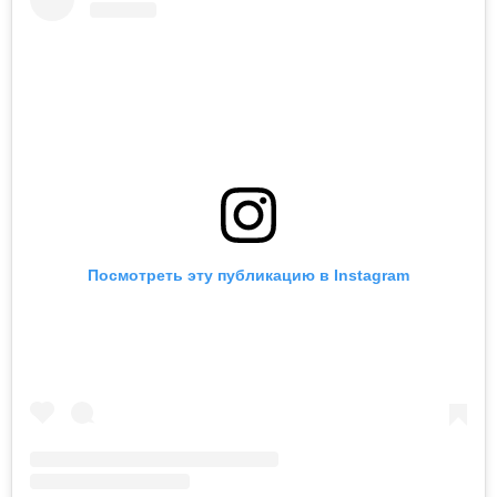
что им будет Александр Роднянский.
Филипп Юрьев
В 2020 году Филипп Юрьев получил главный приз
секции "Дни Венеции" Венецианского кинофестиваля
за драму "Китобой" о том, как чукотский охотник
влюбляется по интернету в американскую вебкам-
модель. Позже Юрьева признали "открытием года" на
национальной кинопремии "Ника".