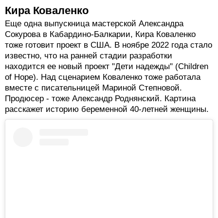
теперь в кабардинской общине Нью-Джерси.
"Монику" переименовали в Butterfly Jam.
Сопродюсером фильма стал один из лидеров "нового
хоррора" режиссер Ари Астер ("Солнцестояние",
"Реинкарнация", "Все страхи Бо").
Известно, что в основе сюжета - отношения отца и
сына - эмигрантов из Кабардино-Балкарии. Скорее
всего, съемки Butterfly Jam уже завершены, но
официально ни Балагов, ни Роднянский этого не
подтвердили.
Кира Коваленко
Еще одна выпускница мастерской Александра
Сокурова в Кабардино-Балкарии, Кира Коваленко
тоже готовит проект в США. В ноябре 2022 года стало
известно, что на ранней стадии разработки
находится ее новый проект "Дети надежды" (Children
of Hope). Над сценарием Коваленко тоже работала
вместе с писательницей Мариной Степновой.