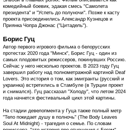
Илья Найшуллер
В 2021 году Илья Найшуллер выпустил боевик
"Никто" с Бобом Оденкерком по сценарию Дерека
Колстада ("Джон Уик"). Экшен выходил в трудные
времена, когда кинотеатры едва начали открываться
после нескольких волн ковида. Тем не менее сборы
"Никто" превысили бюджет более чем в три раза.
Осенью 2022 года Найшуллер приступил к работе
над боевиком "Главы государств" (Heads of State) -
проект Amazon Studios с Джоном Синой и Идрисом
Эльбой в главных ролях. Фильм описывается как
комедийный боевик, эдакая смесь "Самолета
президента" и "Успеть до полуночи". Позже к касту
проекта присоединились Александр Кузнецов и
Приянка Чопра Джонас ("Цитадель").
Борис Гуц
Автор первого игрового фильма о белорусских
протестах 2020 года "Минск", Борис Гуц - один из