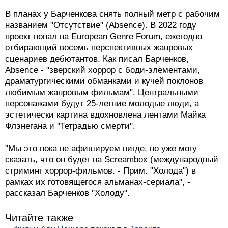
Молодой режиссер и экс-кинокритик Дима Барченков
(для иностранцев Dima Barch) уехал из России и
выпустил уже две короткометражные картины за
рубежом - хоррор "Бежать некуда" (Dead End) со
звездой сериала "Трудные подростки" Святославом
Рогожаном и комедийный ужастик "Сила удара" (The
Power of the Strike). У второй картины, по словам
Барченкова, весной 2024 года начнется основной
фестивальный цикл - в 2023-м ее показали только на
Monster Fest в Австралии и Soho Horror Film Festival
в Великобритании.
В планах у Барченкова снять полный метр с рабочим
названием "Отсутствие" (Absence). В 2022 году
проект попал на European Genre Forum, ежегодно
отбирающий восемь перспективных жанровых
сценариев дебютантов. Как писал Барченков,
Absence - "зверский хоррор с боди-элементами,
драматургическими обманками и кучей поклонов
любимым жанровым фильмам". Центральными