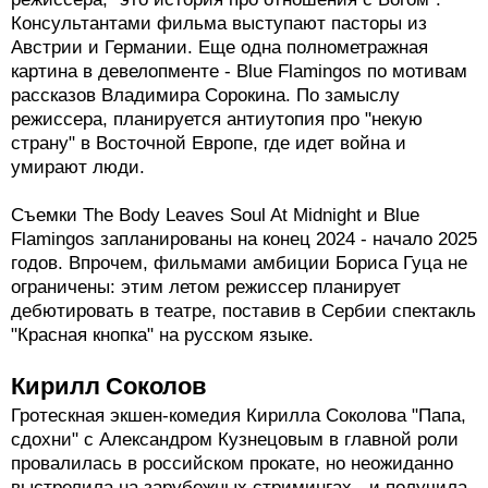
самых плодовитых режиссеров, покинувших Россию.
Сейчас у него несколько проектов. В 2023 году Гуц
завершил работу над полнометражной картиной Deaf
Lovers. Это история о том, как эмигранты (русский и
украинка) встретились в Стамбуле (в Турции проект
и снимался). Гуц рассказал "Холоду", что летом 2024
года начнется фестивальный цикл этой картины.
На стадии девелопмента у Гуца также полный метр
"Тело покидает душу в полночь" (The Body Leaves
Soul At Midnight) - трагедия о семье. По словам
режиссера, "это история про отношения с Богом".
Консультантами фильма выступают пасторы из
Австрии и Германии. Еще одна полнометражная
картина в девелопменте - Blue Flamingos по мотивам
рассказов Владимира Сорокина. По замыслу
режиссера, планируется антиутопия про "некую
страну" в Восточной Европе, где идет война и
умирают люди.