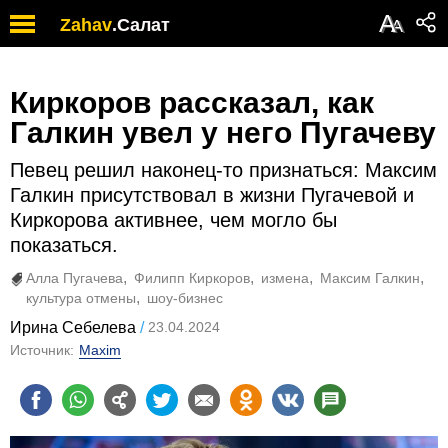
А
Zahav
.
Салат
А
Киркоров рассказал, как
Галкин увел у него Пугачеву
Певец решил наконец-то признаться: Максим
Галкин присутствовал в жизни Пугачевой и
Киркорова активнее, чем могло бы
показаться.
Алла Пугачева
Филипп Киркоров
измена
Максим Галкин
культура отмены
шоу-бизнес
Ирина Себелева
23.04.2024
Источник:
Maxim