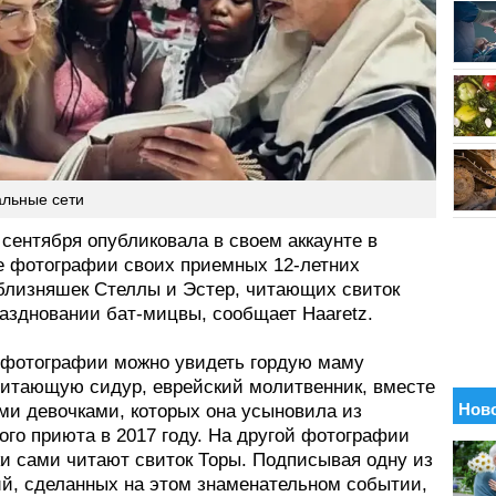
альные сети
сентября опубликовала в своем аккаунте в
е фотографии своих приемных 12-летних
 близняшек Стеллы и Эстер, читающих свиток
раздновании бат-мицвы, сообщает Haaretz.
 фотографии можно увидеть гордую маму
читающую сидур, еврейский молитвенник, вместе
ими девочками, которых она усыновила из
ого приюта в 2017 году. На другой фотографии
ки сами читают свиток Торы. Подписывая одну из
й, сделанных на этом знаменательном событии,