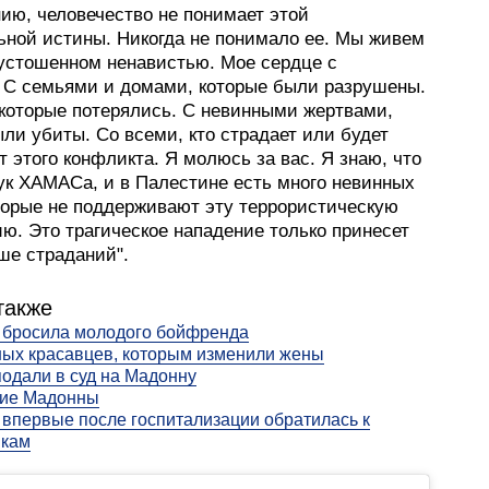
ию, человечество не понимает этой
ьной истины. Никогда не понимало ее. Мы живем
пустошенном ненавистью. Мое сердце с
 С семьями и домами, которые были разрушены.
 которые потерялись. С невинными жертвами,
ли убиты. Со всеми, кто страдает или будет
т этого конфликта. Я молюсь за вас. Я знаю, что
рук ХАМАСа, и в Палестине есть много невинных
торые не поддерживают эту террористическую
ю. Это трагическое нападение только принесет
ше страданий".
также
 бросила молодого бойфренда
ных красавцев, которым изменили жены
одали в суд на Мадонну
ие Мадонны
впервые после госпитализации обратилась к
икам