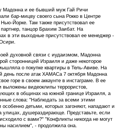
ду Мадонна и ее бывший муж Гай Ричи
али бар-мицву своего сына Рокко в Центре
 Нью-Йорке. Там также присутствовал ее
 партнер, танцор Брахим Заибат. На
вах в эти выходные присутствовал ее менеджер -
 Осири.
оей духовной связи с иудаизмом, Мадонна
ярой сторонницей Израиля и даже некоторое
мышляла о покупке квартиры в Тель-Авиве. На
 день после атак ХАМАСа 7 октября Мадонна
вое горе в своем аккаунте в инстаграме. В ее
и выложены видеоклипы террористов,
ующих в общинах на южной границе Израиля, а
енные слова: "Наблюдать за всеми этими
 особенно детьми, которых загоняют, нападают и
а улицах, душераздирающе. Представьте, если
исходило с вами?" "Конфликты никогда не могут
ны насилием", - продолжила она.