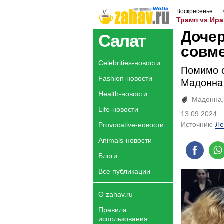
Воскресенье
Трамп vs Ира
Доче
Салат
совм
Celebrities-новости
Помимо с
Fashion-новости
Мадонна 
Health-новости
Мадонна
Life-новости
13.09.2024
Источник:
Ле
Provocative-новости
Animals-новости
Блоги
Все публикации
О zahav.ru
Правила
использования