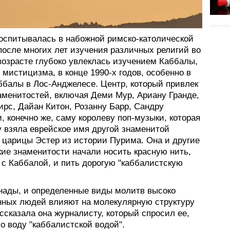
оспитывалась в набожной римско-католической
после многих лет изучения различных религий во
возрасте глубоко увлеклась изучением Каббалы,
 мистицизма, в конце 1990-х годов, особенно в
ббалы в Лос-Анджелесе. Центр, который привлек
аменитостей, включая Деми Мур, Ариану Гранде,
ирс, Дайан Китон, Розанну Барр, Сандру
, конечно же, саму королеву поп-музыки, которая
у взяла еврейское имя другой знаменитой
- царицы Эстер из истории Пурима. Она и другие
кие знаменитости начали носить красную нить,
 с Каббалой, и пить дорогую "каббалистскую
анады, и определенные виды молитв высоко
нных людей влияют на молекулярную структуру
ассказала она журналисту, который спросил ее,
о воду "каббалистской водой".