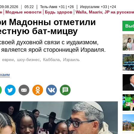
09
.
08
.
2026
05
:
22
Тель-Авив
+31
+26
Иерусалим
+33
+24
н
Модные новости
Будь здоров
Walla, Maariv, JP на русско
ри Мадонны отметили
Выб
естную бат-мицву
воей духовной связи с иудаизмом,
является ярой сторонницей Израиля.
евреи
шоу-бизнес
Каббала
Израиль
хаим