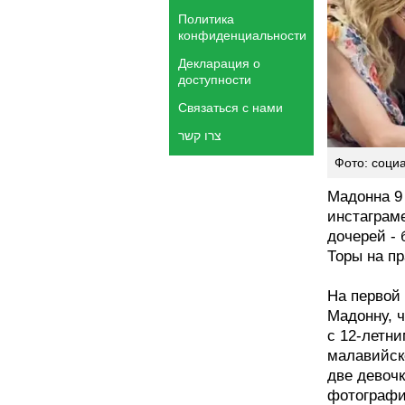
Политика
конфиденциальности
Декларация о
доступности
Связаться с нами
צרו קשר
Фото: соци
Мадонна 9 
инстаграм
дочерей -
Торы на п
На первой
Мадонну, 
с 12-летн
малавийск
две девоч
фотографи