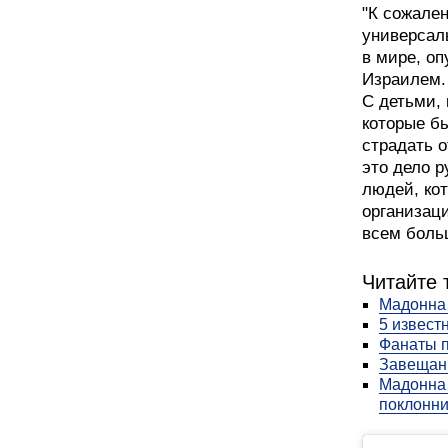
"К сожален
универсал
в мире, о
Израилем.
С детьми,
которые бы
страдать о
это дело 
людей, ко
организаци
всем боль
Читайте 
Мадонна
5 извест
Фанаты п
Завещан
Мадонна 
поклонн