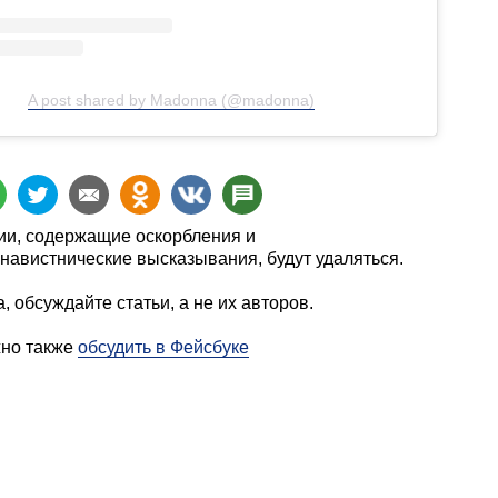
A post shared by Madonna (@madonna)
и, содержащие оскорбления и
навистнические высказывания, будут удаляться.
, обсуждайте статьи, а не их авторов.
жно также
обсудить в Фейсбуке