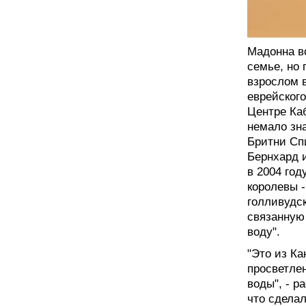
Мадонна в
семье, но 
взрослом 
еврейского
Центре Ка
немало зн
Бритни Сп
Бернхард и
в 2004 год
королевы 
голливудс
связанную
воду".
"Это из К
просветле
воды", - р
что сделал