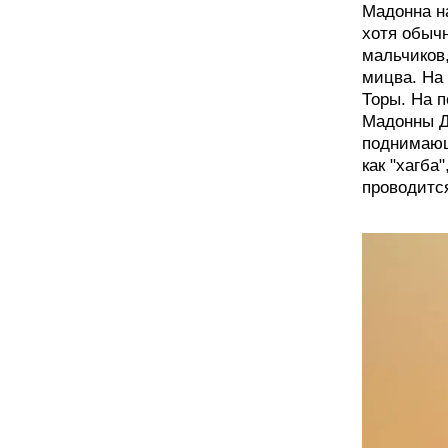
Мадонна на
хотя обычн
мальчиков,
мицва. На
Торы. На 
Мадонны Д
поднимающ
как "хагба
проводитс