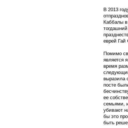
В 2013 го
отпразднов
Каббалы в
тогдашний
празднест
еврей Гай
Помимо св
является 
время раз
следующий
выразила с
посте был
бесчинств
ее собств
семьями, и
убивают н
бы это про
быть реше