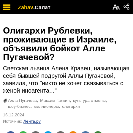
А
Zahav
.
Салат
А
Олигархи Рублевки,
проживающие в Израиле,
объявили бойкот Алле
Пугачевой?
Светская львица Алена Кравец, называющая
себя бывшей подругой Аллы Пугачевой,
заявила, что "никто не хочет связываться с
женой иноагента..."
Алла Пугачева
Максим Галкин
культура отмены
шоу-бизнес
миллионеры
олигархи
16.12.2024
Источник:
Лента.ру