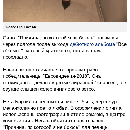
Фото: Ор Гефен
Сингл "Причина, по которой я не боюсь" появился
через полгода после выхода
дебютного альбома
"Все
обо мне", который критики оценили весьма
прохладно.
Новая песня отличается от прежних работ
победительницы "Евровидения-2018". Она
неожиданно сделана в ритме лиричной босановы, а в
саунде слышен флер винилового ретро.
Нета Барзилай негромко и, может быть, чересчур
меланхолично поет о любви. В оформлении сингла
использованы фотографии в стиле polaroid, в центре
композиции - Нета в объятиях своего парня.
"Причина, по которой я не боюсь" для певицы