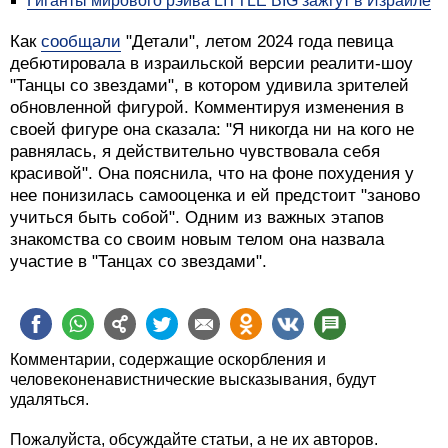
Барзилай после долгого перерыва вступила в
отношения. По информации Walla, ее избранника
зовут Гай, ему 34 года, он работает в финансовой
сфере. 22 января певице исполнится 32 года.
Читайте также
Нета Барзилай меняет профессию
Нета Барзилай раскрыла истинную причину своего
внезапного похудения
Нета Барзилай запускает желтые шары - знак
солидарности с заложниками
Нета Барзилай удивила зрителей фигурой
Гиганты мирового рэйва LITTLE BIG зажгут в Израиле
Как
сообщали
"Детали", летом 2024 года певица
дебютировала в израильской версии реалити-шоу
"Танцы со звездами", в котором удивила зрителей
обновленной фигурой. Комментируя изменения в
своей фигуре она сказала: "Я никогда ни на кого не
равнялась, я действительно чувствовала себя
красивой". Она пояснила, что на фоне похудения у