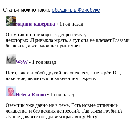
нее понизилась самооценка и ей предстоит "заново
учиться быть собой". Одним из важных этапов
знакомства со своим новым телом она назвала
участие в "Танцах со звездами".
Комментарии, содержащие оскорбления и
человеконенавистнические высказывания, будут
удаляться.
Пожалуйста, обсуждайте статьи, а не их авторов.
Статьи можно также
обсудить в Фейсбуке