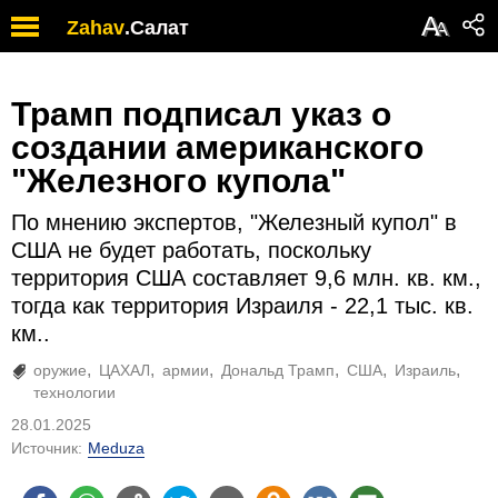
А
Zahav
.
Салат
А
Трамп подписал указ о
создании американского
"Железного купола"
По мнению экспертов, "Железный купол" в
США не будет работать, поскольку
территория США составляет 9,6 млн. кв. км.,
тогда как территория Израиля - 22,1 тыс. кв.
км..
оружие
ЦАХАЛ
армии
Дональд Трамп
США
Израиль
технологии
28.01.2025
Источник:
Meduza