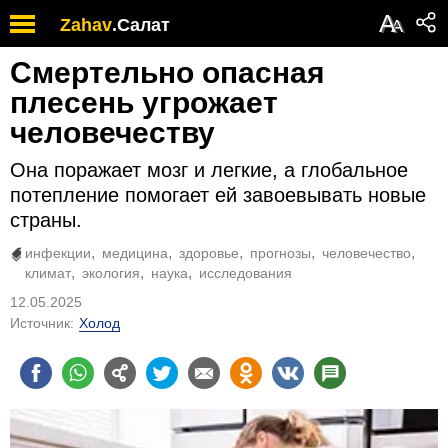
А
Zahav
.
Салат
А
Смертельно опасная
плесень угрожает
человечеству
Она поражает мозг и легкие, а глобальное
потепление помогает ей завоевывать новые
страны.
инфекции
медицина
здоровье
прогнозы
человечество
климат
экология
наука
исследования
12.05.2025
Источник:
Холод