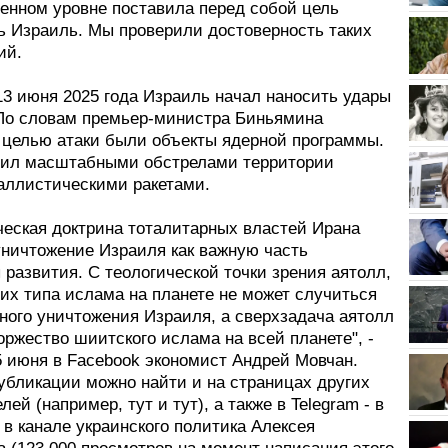
венном уровне поставила перед собой цель
ь Израиль. Мы проверили достоверность таких
ий.
13 июня 2025 года Израиль начал наносить удары
 По словам премьер-министра Биньямина
, целью атаки были объекты ядерной программы.
тил масштабными обстрелами территории
аллистическими ракетами.
ческая доктрина тоталитарных властей Ирана
уничтожение Израиля как важную часть
развития. С теологической точки зрения аятолл,
их типа ислама на планете не может случиться
ного уничтожения Израиля, а сверхзадача аятолл
оржество шиитского ислама на всей планете", -
5 июня в Facebook экономист Андрей Мовчан.
убликации можно найти и на страницах других
лей (например, тут и тут), а также в Telegram - в
 в канале украинского политика Алексея