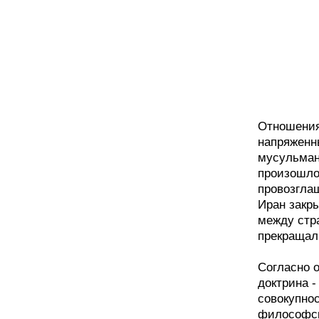
Отношения
напряженны
мусульман
произошло 
провозглаш
Иран закр
между стр
прекращал
Согласно 
доктрина -
совокупно
философск