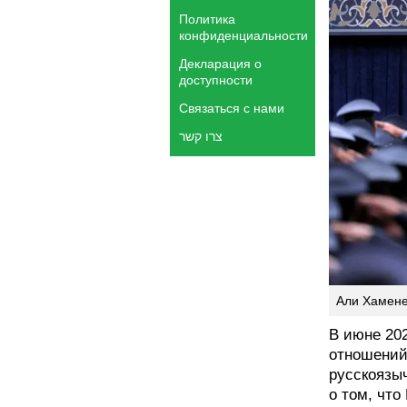
Политика
конфиденциальности
Декларация о
доступности
Связаться с нами
צרו קשר
Али Хамене
В июне 202
отношений
русскоязы
о том, что