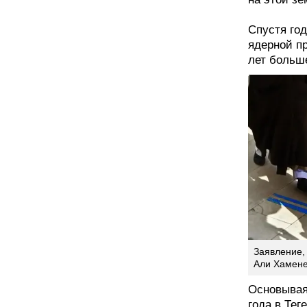
Спустя го
ядерной пр
лет больше
Заявление,
Али Хамене
Основывая
года в Те