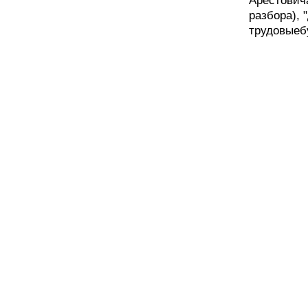
Арестовича
разбора), 
трудовыебуд