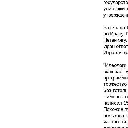
государст
уничтожит
утвержден
В ночь на 
по Ирану.
Нетаниягу
Иран отве
Израиля б
"Идеологи
включает 
программы 
торжество 
без тоталь
- именно т
написал 1
Похожие п
пользовате
частности,