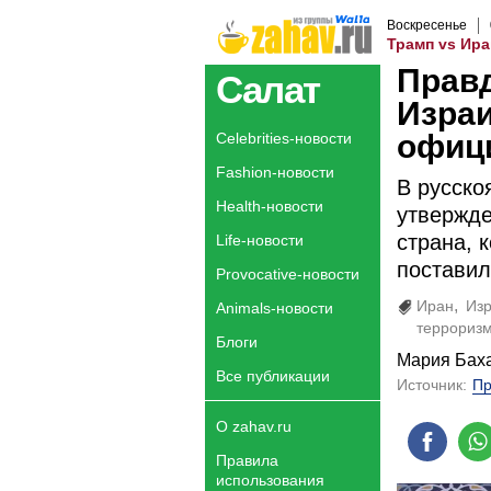
Воскресенье
Трамп vs Ира
Правд
Салат
Израи
офиц
Celebrities-новости
Fashion-новости
В русско
Health-новости
утвержде
страна, 
Life-новости
поставил
Provocative-новости
Иран
Из
Animals-новости
террориз
Блоги
Мария Бах
Все публикации
Источник:
Пр
О zahav.ru
Правила
использования