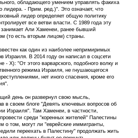
льного, обладающего умением управлять факиха
о лидера. - Прим. ред.)". Это означает, что
рховный лидер определяет общую политику
нтролирует все ветви власти. С 1989 года эту
 занимает Али Хаменеи, ранее бывший
ом (то есть вторым лицом) страны.
звестен как один из наиболее непримиримых
в Израиля. В 2014 году он написал в соцсети
не - X): "От этого варварского, подобного волку и
твенного режима Израиля, не гнушающегося
реступлениями, нет иного спасения, кроме его
ия".
щий день он развернул свою мысль,
ав в своем блоге "Девять ключевых вопросов об
и Израиля". Там Хаменеи, в частности,
 провести среди "коренных жителей" Палестины
м о том, могут ли "еврейские иммигранты,
бедили переехать в Палестину" продолжать жить
мле или должны будут ее покинуть.