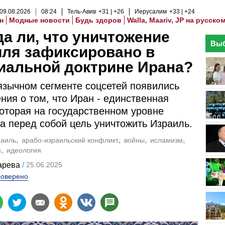
09
.
08
.
2026
08
:
24
Тель-Авив
+31
+26
Иерусалим
+33
+24
н
Модные новости
Будь здоров
Walla, Maariv, JP на русско
а ли, что уничтожение
Выб
ля зафиксировано в
иальной доктрине Ирана?
язычном сегменте соцсетей появились
ния о том, что Иран - единственная
которая на государственном уровне
а перед собой цель уничтожить Израиль.
раиль
арабо-израильский конфликт
войны
исламизм
м
идеология
арева
25.06.2025
оверено