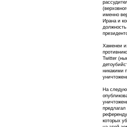
рассудите
(верховног
именно ве
Ирана и ко
должность
президент
Хаменеи и
противнико
Twitter (ны
детоубийс
никакими п
уничтожен
На следую
опубликов
уничтожени
предлагал
референду
которых у
на этой зе