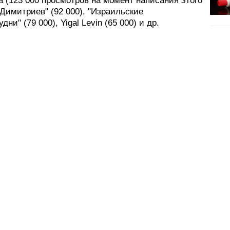
 (123 000 просмотров на момент написания этого
"Димитриев" (92 000), "Израильские
ни" (79 000), Yigal Levin (65 000) и др.