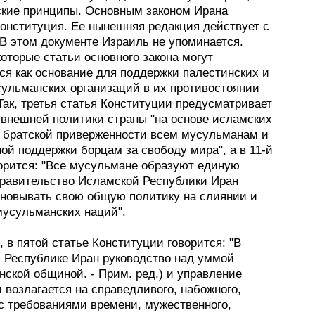
ские принципы. Основным законом Ирана
Конституция. Ее нынешняя редакция действует с
 В этом документе Израиль не упоминается.
оторые статьи основного закона могут
ся как основание для поддержки палестинских и
сульманских организаций в их противостоянии
ак, третья статья Конституции предусматривает
 внешней политики страны "на основе исламских
, братской приверженности всем мусульманам и
ой поддержки борцам за свободу мира", а в 11-й
ворится: "Все мусульмане образуют единую
правительство Исламской Республики Иран
сновывать свою общую политику на слиянии и
мусульманских наций".
, в пятой статье Конституции говорится: "В
 Республике Иран руководство над уммой
ской общиной. - Прим. ред.) и управление
возлагается на справедливого, набожного,
 с требованиями времени, мужественного,