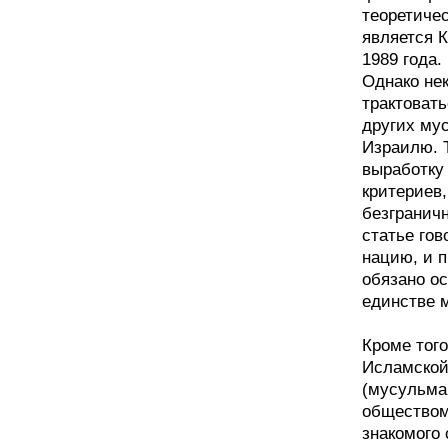
теоретиче
является 
1989 года.
Однако нек
трактовать
других му
Израилю. Т
выработку
критериев
безграничн
статье го
нацию, и 
обязано о
единстве 
Кроме того
Исламской
(мусульман
обществом 
знакомого