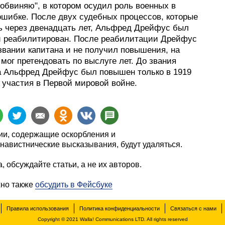
обвиняю", в котором осудил роль военных в
ошибке. После двух судебных процессов, которые
ь через двенадцать лет, Альфред Дрейфус был
и реабилитирован. После реабилитации Дрейфус
звании капитана и не получил повышения, на
 мог претендовать по выслуге лет. До звания
а Альфред Дрейфус был повышен только в 1919
 участия в Первой мировой войне.
и, содержащие оскорбления и
навистнические высказывания, будут удаляться.
, обсуждайте статьи, а не их авторов.
жно также
обсудить в Фейсбуке
Правила использования
Политика конфиденциальности
Связаться с нами
Copyright © 2021 Walla! Communications LTD. All rights reserved