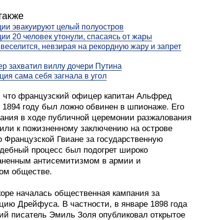
также
ии эвакуируют целый полуостров
ии 20 человек утонули, спасаясь от жары
веселится, невзирая на рекордную жару и запрет
р захватил виллу дочери Путина
ция сама себя загнала в угол
 что французский офицер капитан Альфред
 1894 году был ложно обвинен в шпионаже. Его
ания в ходе публичной церемонии разжалования
рили к пожизненному заключению на острове
о Французской Гвиане за государственную
удебный процесс был подогрет широко
аненным антисемитизмом в армии и
ом обществе.
коре началась общественная кампания за
цию Дрейфуса. В частности, в январе 1898 года
ий писатель Эмиль Золя опубликовал открытое