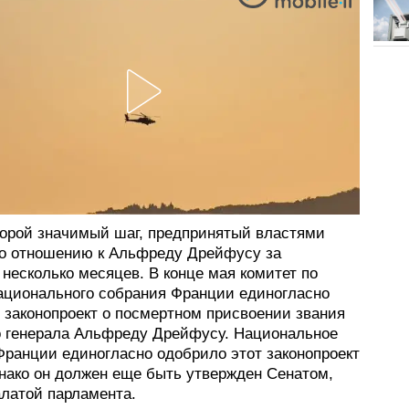
торой значимый шаг, предпринятый властями
о отношению к Альфреду Дрейфусу за
несколько месяцев. В конце мая комитет по
ационального собрания Франции единогласно
 законопроект о посмертном присвоении звания
о генерала Альфреду Дрейфусу. Национальное
Франции единогласно одобрило этот законопроект
днако он должен еще быть утвержден Сенатом,
алатой парламента.