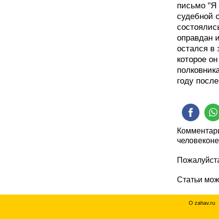
письмо "Я 
судебной 
состоялис
оправдан 
остался в 
которое он
полковник
году после
Комментари
человеконе
Пожалуйста
Статьи мо
О zahav.ru