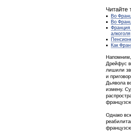
Читайте 
Во Франц
Во Франц
Франция 
алкоголя
Пенсионе
Как Фран
Напомним,
Дрейфус в
лишили зв
и пригово
Дьявола в
измену. С
распростр
французск
Однако вс
реабилита
французск