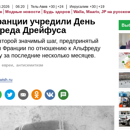
8
.
2026
06
:
20
Тель-Авив
+30
+24
Иерусалим
+30
+19
н
Модные новости
Будь здоров
Walla, Maariv, JP на русско
ранции учредили День
Выб
реда Дрейфуса
второй значимый шаг, предпринятый
и Франции по отношению к Альфреду
 за последние несколько месяцев.
евреи
антисемитизм
wish.ru