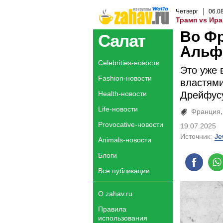
Четверг
06
.
0
Трамп vs Ира
Во Ф
Салат
Альф
Celebrities-новости
Это уже 
Fashion-новости
властям
Health-новости
Дрейфусу
Life-новости
Франция
Provocative-новости
19.07.2025
Источник:
Je
Animals-новости
Блоги
Все публикации
О zahav.ru
Правила
использования