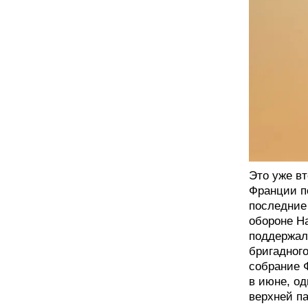
Это уже в
Франции п
последние 
обороне Н
поддержал
бригадног
собрание 
в июне, о
верхней п