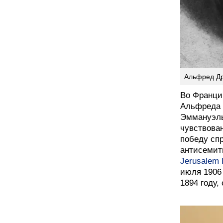
Альфред Др
Во Франци
Альфреда 
Эммануэль
чувствован
победу сп
антисемит
Jerusalem 
июля 1906 
1894 году,