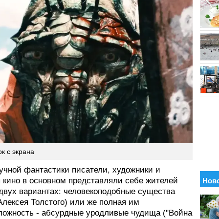
к с экрана
аучной фантастики писатели, художники и
 кино в основном представляли себе жителей
 двух вариантах: человекоподобные существа
Алексея Толстого) или же полная им
ложность - абсурдные уродливые чудища ("Война