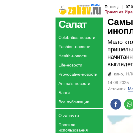
Пятница
07
.
0
Трамп vs Ира
Самы
Салат
инопл
Celebrities-новости
Мало кто
Fashion-новости
пришельц
Health-новости
начитанн
выглядет
Life-новости
кино
НЛ
Provocative-новости
14.08.2025
Animals-новости
Источник:
Ma
Блоги
Все публикации
О zahav.ru
Правила
использования