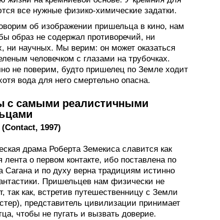
ются все нужные физико-химические задатки.
говорим об изображении пришельца в кино, нам
бы образ не содержал противоречий, ни
, ни научных. Мы верим: он может оказаться
еленым человечком с глазами на трубочках.
чно не поверим, будто пришелец по Земле ходит
отя вода для него смертельно опасна.
 с самыми реалистичными
ьцами
 (Contact, 1997)
еская драма Роберта Земекиса славится как
 лента о первом контакте, ибо поставлена по
а Сагана и по духу верна традициям истинно
антастики. Пришельцев нам физически не
, так как, встретив путешественницу с Земли
стер), представитель цивилизации принимает
тца, чтобы не пугать и вызвать доверие.