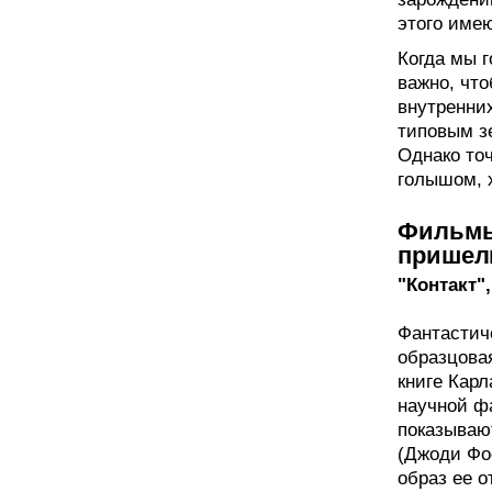
этого име
Когда мы 
важно, что
внутренних
типовым з
Однако то
голышом, х
Фильмы
пришел
"Контакт",
Фантастич
образцовая
книге Карл
научной ф
показывают
(Джоди Фо
образ ее о