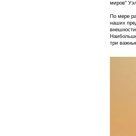
миров" Уэл
По мере р
наших пре
внешности
Наибольше
три важны