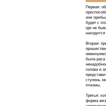
Первая: о
приспособл
они прибыл
будет с п
где не быв
находится
Вторая: п
прошестви
неминуемо
была раса 
ненадобно
голова и а
представи
ступень эв
плазмы.
Третья: хо
форма жизн
зарождени