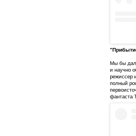
"Прибытие"
Мы бы дал
и научно 
режиссер и
полный рос
первоисточ
фантаста 