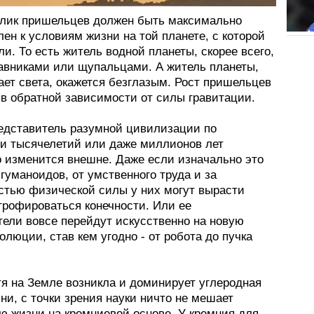
блик пришельцев должен быть максимально
ен к условиям жизни на той планете, с которой
и. То есть житель водной планеты, скорее всего,
лавниками или щупальцами. А житель планеты,
ает света, окажется безглазым. Рост пришельцев
 в обратной зависимости от силы гравитации.
редставитель разумной цивилизации по
и тысячелетий или даже миллионов лет
 изменится внешне. Даже если изначально это
гуманоидов, от умственного труда и за
стью физической силы у них могут вырасти
трофироваться конечности. Или ее
тели вовсе перейдут искусственно на новую
олюции, став кем угодно - от робота до пучка
тя на Земле возникла и доминирует углеродная
и, с точки зрения науки ничто не мешает
ю жизни на кремниевой основе. У кремния для