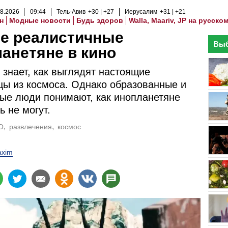
8
.
2026
09
:
44
Тель-Авив
+30
+27
Иерусалим
+31
+21
н
Модные новости
Будь здоров
Walla, Maariv, JP на русско
е реалистичные
Выб
анетяне в кино
 знает, как выглядят настоящие
ы из космоса. Однако образованные и
ые люди понимают, как инопланетяне
ь не могут.
О
развлечения
космос
xim