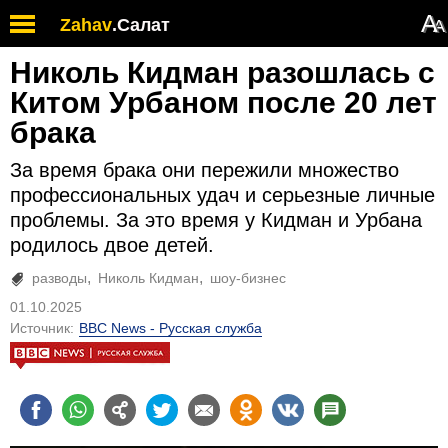
А
Zahav
.
Салат
А
Николь Кидман разошлась с
Китом Урбаном после 20 лет
брака
За время брака они пережили множество
профессиональных удач и серьезные личные
проблемы. За это время у Кидман и Урбана
родилось двое детей.
разводы
Николь Кидман
шоу-бизнес
01.10.2025
Источник:
BBC News - Русская служба