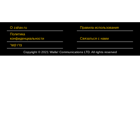
О zahav.ru
Правила использования
Политика
конфиденциальности
Связаться с нами
צרו קשר
Copyright © 2021 Walla! Communications LTD. All rights reserved