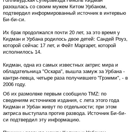
Голливудская суперзвезда Николь Кидман
разошлась со своим мужем Китом Урбаном,
подтвердил информированный источник в интервью
Би-би-си.
Их брак продолжался почти 20 лет, за это время у
Кидман и Урбана родилось двое детей: Сандей Роуз,
которой сейчас 17 лет, и Фейт Маргарет, которой
исполнилось 14.
Кидман, одна из самых известных актрис мира и
обладательница "Оскара", вышла замуж за Урбана -
кантри-певца, четыре раза получившего "Грэмми", - в
2006 году.
Об их размолвке первым сообщило TMZ: по
сведениям источников издания, с лета этого года
Кидман и Урбан живут по отдельности; при этом
актриса выступала против развода. Источник Би-би-
си подтвердил эту информацию.