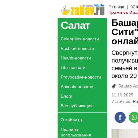
Пятница
07
.
0
Трамп vs Ира
Башар
Салат
Сити"
онла
Celebrities-новости
Fashion-новости
Свергнут
Health-новости
получивш
семьей в
Life-новости
около 20
Provocative-новости
Башар Ас
Animals-новости
11.10.2025
Блоги
Источник:
Ра
Все публикации
О zahav.ru
Правила
использования