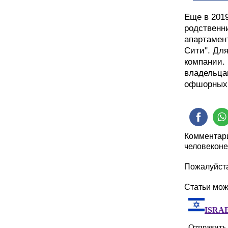
Еще в 2019
родственн
апартамен
Сити". Дл
компании.
владельца
офшорных 
Комментари
человеконе
Пожалуйста
Статьи мо