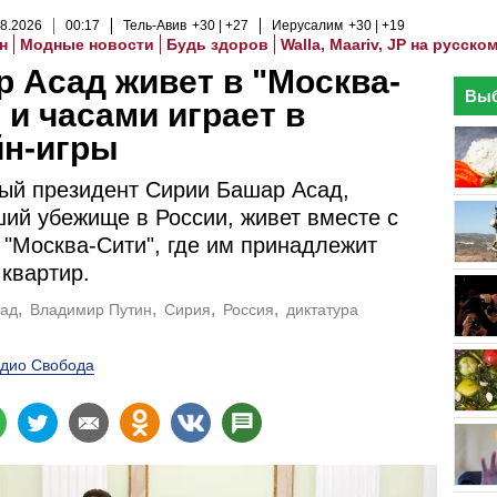
8
.
2026
00
:
17
Тель-Авив
+30
+27
Иерусалим
+30
+19
н
Модные новости
Будь здоров
Walla, Maariv, JP на русско
 Асад живет в "Москва-
Выб
 и часами играет в
йн-игры
ый президент Сирии Башар Асад,
ий убежище в России, живет вместе с
 "Москва-Сити", где им принадлежит
 квартир.
ад
Владимир Путин
Сирия
Россия
диктатура
дио Свобода