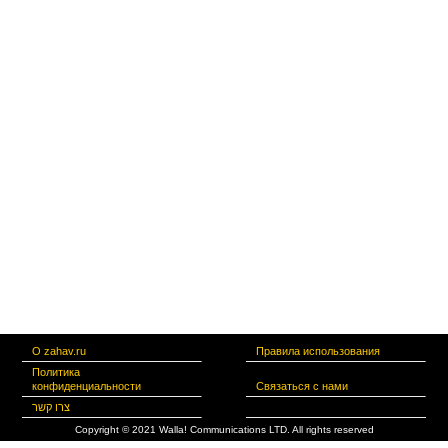
О zahav.ru
Правила использования
Политика
конфиденциальности
Связаться с нами
צרו קשר
Copyright © 2021 Walla! Communications LTD. All rights reserved