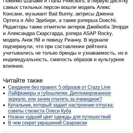
Помимо Шаламе и Папы Римского, в первую десятку
самых стильных персон вошли модель Алекс
Консани, музыкант Bad Bunny, актрисы Дженна
Ортега и Айо Эдебири, а также рэперша Doechii.
Редакторы также отметили актеров Джейкоба Элорди
и Александра Скарсгарда, рэпера ASAP Rocky,
модель Анок Яй и певицу Рианну. В журнале
подчеркнули, что при составлении рейтинга
учитывались не только бренды и узнаваемость, но и
индивидуальность, смелость образов и культурное
влияние.
Читайте также
Свидание без правил: 5 образов от Crazy Line
Лайфкакеры и губошлепки. Дипломированное
зеркало, или зачем платить за очевидное?
Купальник, который задает настроение отпуска:
советы стилиста Олеси Куба
Назван худший цвет одежды для путешествий
В чем секрет украшений Сваровски