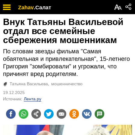
А
Zahav
.
Салат
А
Внук Татьяны Васильевой
отдал все семейные
сбережения мошенникам
По словам звезды фильма "Самая
обаятельная и привлекательная", 15-летнего
Григория "зомбировали" и угрожали, что
причинят вред родителям.
Татьяна Васильева
мошенничество
19.12.2025
Источник:
Лента.ру