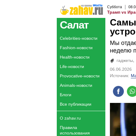
Суббота
08
.
0
Трамп vs Ира
Самы
Салат
устро
Celebrities-новости
Мы отдае
Fashion-новости
неделю п
Health-новости
гаджеты
Life-новости
06.06.2026
Источник:
Ma
Provocative-новости
Animals-новости
Блоги
Все публикации
О zahav.ru
Правила
использования