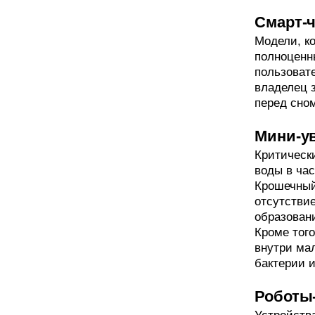
Смарт-
Модели, ко
полноценн
пользовате
владелец 
перед сно
Мини-у
Критическ
воды в час
Крошечный
отсутстви
образовани
Кроме того
внутри ма
бактерии и
Роботы