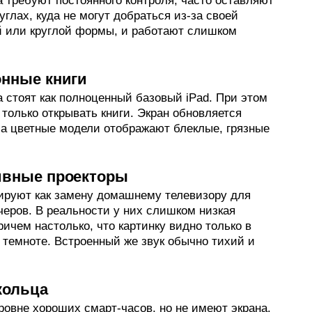
 требуют постоянного контроля, часто оставляют
углах, куда не могут добраться из-за своей
й или круглой формы, и работают слишком
онные книги
 стоят как полноценный базовый iPad. При этом
только открывать книги. Экран обновляется
 а цветные модели отображают блеклые, грязные
ивные проекторы
ируют как замену домашнему телевизору для
черов. В реальности у них слишком низкая
ричем настолько, что картинку видно только в
 темноте. Встроенный же звук обычно тихий и
кольца
ровне хороших смарт-часов, но не имеют экрана.