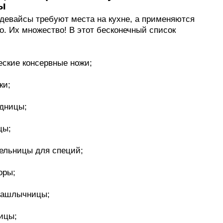
ы
девайсы требуют места на кухне, а применяются
о. Их множество! В этот бесконечный список
еские консервные ножи;
ки;
одницы;
цы;
мельницы для специй;
оры;
шашлычницы;
ицы;