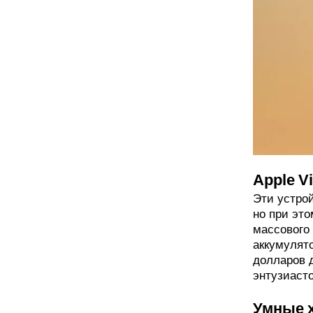
Apple V
Эти устро
но при эт
массового
аккумулято
долларов 
энтузиаст
Умные 