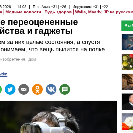
8
.
2026
14
:
08
Тель-Авив
+31
+26
Иерусалим
+31
+22
н
Модные новости
Будь здоров
Walla, Maariv, JP на русско
е переоцененные
Выб
йства и гаджеты
м за них целые состояния, а спустя
онимаем, что вещь пылится на полке.
изобретения
дом
xim