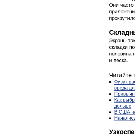
Они часто
приложени
прокрутило
Складны
Экраны так
складки по
половина 
и песка.
Читайте 
Физик ра
вреда дл
Привычны
Как выбр
дольше
В США на
Начались
Узкосп