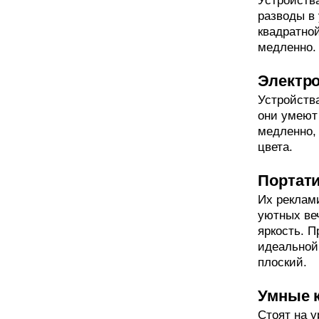
Устройства
разводы в 
квадратно
медленно.
Электр
Устройства
они умеют 
медленно,
цвета.
Портат
Их реклам
уютных ве
яркость. П
идеальной
плоский.
Умные 
Стоят на у