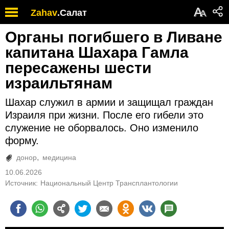
А
Zahav
.
Салат
А
Органы погибшего в Ливане
капитана Шахара Гамла
пересажены шести
израильтянам
Шахар служил в армии и защищал граждан
Израиля при жизни. После его гибели это
служение не оборвалось. Оно изменило
форму.
донор
медицина
10.06.2026
Источник:
Национальный Центр Трансплантологии