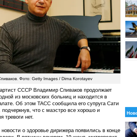
иваков. Фото: Getty Images / Dima Korotayev
артист СССР Владимир Спиваков продолжает
одной из московских больниц и находится в
алате. Об этом ТАСС сообщила его супруга Сати
 подчеркнув, что с маэстро все хорошо и
я тревоги нет.
 новости о здоровье дирижера появились в конце