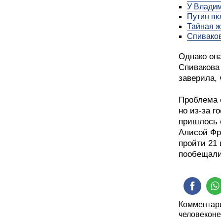
У Владим
Путин вк
Тайная 
Спиваков
Однако оп
Спивакова
заверила, 
Проблема 
но из-за г
пришлось 
Алисой Фр
пройти 21
пообещали
Комментари
человеконе