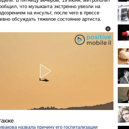
едели. В пятницу вечером, 19 июня, митрополит
ообщил, что музыканта экстренно увезли на
одозрением на инсульт, после чего в прессе
ивно обсуждать тяжелое состояние артиста.
также
вакова назвала причину его госпитализации