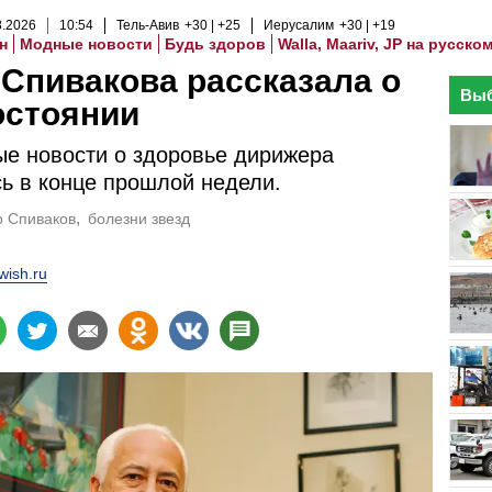
8
.
2026
10
:
54
Тель-Авив
+30
+25
Иерусалим
+30
+19
н
Модные новости
Будь здоров
Walla, Maariv, JP на русско
Спивакова рассказала о
Выб
остоянии
е новости о здоровье дирижера
ь в конце прошлой недели.
 Спиваков
болезни звезд
wish.ru