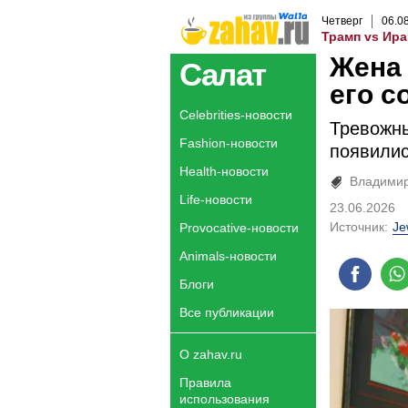
Четверг
06
.
0
Трамп vs Ира
Жена 
Салат
его с
Celebrities-новости
Тревожны
Fashion-новости
появилис
Health-новости
Владимир
Life-новости
23.06.2026
Источник:
Je
Provocative-новости
Animals-новости
Блоги
Все публикации
О zahav.ru
Правила
использования