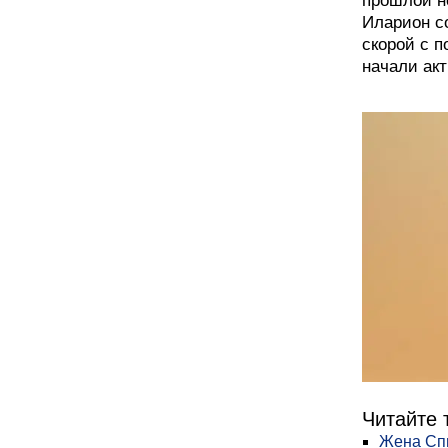
прошлой н
Иларион с
скорой с п
начали акт
Читайте 
Жена Спи