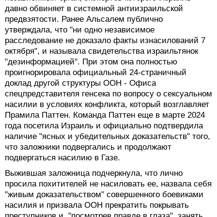
давно обвиняет в системной антиизраильской
предвзятости. Ранее Альсалем публично
утверждала, что "ни одно независимое
расследование не доказало факты изнасилований 7
октября", и называла свидетельства израильтянок
"дезинформацией". При этом она полностью
проигнорировала официальный 24-страничный
доклад другой структуры ООН - Офиса
спецпредставителя генсека по вопросу о сексуальном
насилии в условиях конфликта, который возглавляет
Прамила Паттен. Команда Паттен еще в марте 2024
года посетила Израиль и официально подтвердила
наличие "ясных и убедительных доказательств" того,
что заложники подвергались и продолжают
подвергаться насилию в Газе.
Выжившая заложница подчеркнула, что лично
просила похитителей не насиловать ее, назвала себя
"живым доказательством" совершенного боевиками
насилия и призвала ООН прекратить покрывать
преступников и, "посмотрев правде в глаза", занять