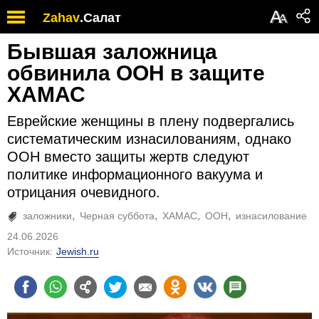
А
Zahav
.
Салат
А
Бывшая заложница
обвинила ООН в защите
ХАМАС
Еврейские женщины в плену подвергались
систематическим изнасилованиям, однако
ООН вместо защиты жертв следуют
политике информационного вакуума и
отрицания очевидного.
заложники
Черная суббота
ХАМАС
ООН
изнасилование
24.06.2026
Источник:
Jewish.ru