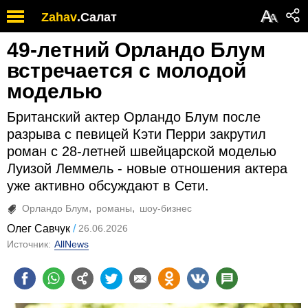
А
Zahav
.
Салат
А
49-летний Орландо Блум
встречается с молодой
моделью
Британский актер Орландо Блум после
разрыва с певицей Кэти Перри закрутил
роман с 28-летней швейцарской моделью
Луизой Леммель - новые отношения актера
уже активно обсуждают в Сети.
Орландо Блум
романы
шоу-бизнес
Олег Савчук
26.06.2026
Источник:
AllNews