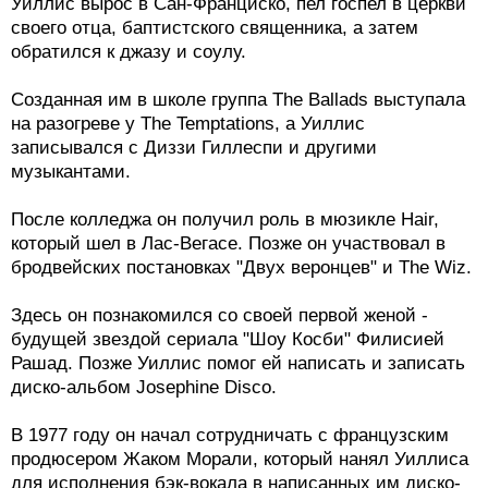
Уиллис вырос в Сан-Франциско, пел госпел в церкви
своего отца, баптистского священника, а затем
обратился к джазу и соулу.
Созданная им в школе группа The Ballads выступала
на разогреве у The Temptations, а Уиллис
записывался с Диззи Гиллеспи и другими
музыкантами.
После колледжа он получил роль в мюзикле Hair,
который шел в Лас-Вегасе. Позже он участвовал в
бродвейских постановках "Двух веронцев" и The Wiz.
Здесь он познакомился со своей первой женой -
будущей звездой сериала "Шоу Косби" Филисией
Рашад. Позже Уиллис помог ей написать и записать
диско-альбом Josephine Disco.
В 1977 году он начал сотрудничать с французским
продюсером Жаком Морали, который нанял Уиллиса
для исполнения бэк-вокала в написанных им диско-