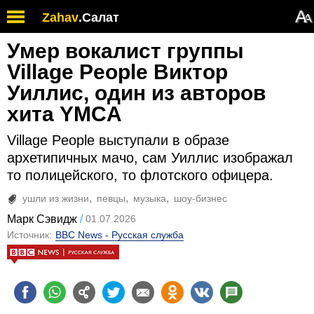
А
Zahav
.
Салат
А
Умер вокалист группы
Village People Виктор
Уиллис, один из авторов
хита YMCA
Village People выступали в образе
архетипичных мачо, сам Уиллис изображал
то полицейского, то флотского офицера.
ушли из жизни
певцы
музыка
шоу-бизнес
Марк Сэвидж
01.07.2026
Источник:
BBC News - Русская служба