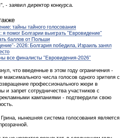
, - заявил директор конкурса.
также
ние: тайны тайного голосования
: я помог Болгарии выиграть "Евровидение"
ть баллов от Польши
ение"- 2026: Болгария победила, Израиль занял
есто
ны все финалисты "Евровидения-2026"
нул, что введенные в этом году ограничения -
е максимального числа голосов одного зрителя с
 возвращение профессионального жюри в
ы и запрет сотрудничества участников с
рекламными кампаниями - подтвердили свою
ость.
 Грина, нынешняя система голосования является
прозрачной.