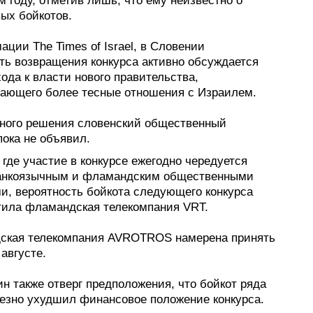
 году, отметив лишь, что ему неизвестно о
ых бойкотов.
ции The Times of Israel, в Словении
ть возвращения конкурса активно обсуждается
ода к власти нового правительства,
ающего более тесные отношения с Израилем.
ого решения словенский общественный
ока не объявил.
 где участие в конкурсе ежегодно чередуется
нкоязычным и фламандским общественными
и, вероятность бойкота следующего конкурса
тила фламандская телекомпания VRT.
ская телекомпания AVROTROS намерена принять
августе.
н также отверг предположения, что бойкот ряда
ьезно ухудшил финансовое положение конкурса.