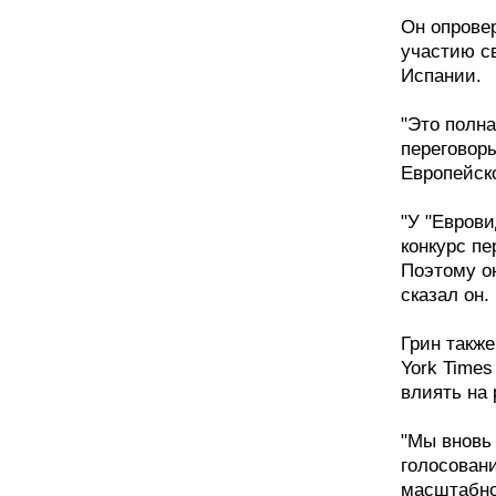
Он опрове
участию с
Испании.
"Это полна
переговор
Европейск
"У "Еврови
конкурс пе
Поэтому он
сказал он.
Грин также
York Times
влиять на 
"Мы вновь
голосован
масштабно