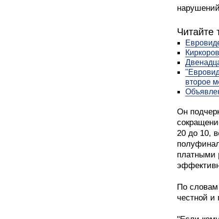
нарушений"
Читайте 
Евровиде
Киркоров
Двенадца
"Евровид
второе м
Объявле
Он подчерк
сокращени
20 до 10,
полуфинал
платными 
эффективн
По словам
честной и 