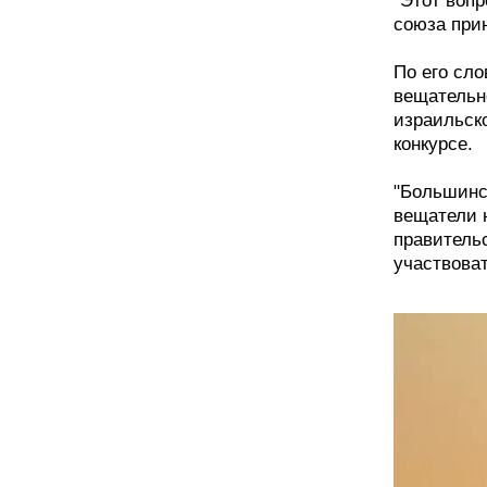
"Этот вопр
союза прин
По его сло
вещательн
израильск
конкурсе.
"Большинс
вещатели н
правитель
участвоват