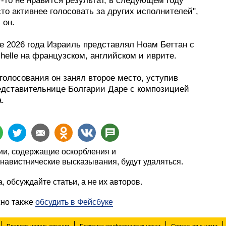
-то не нравится результат, в следующем году
то активнее голосовать за других исполнителей",
 он.
е 2026 года Израиль представлял Ноам Беттан с
helle на французском, английском и иврите.
голосования он занял второе место, уступив
едставительнице Болгарии Даре с композицией
.
и, содержащие оскорбления и
навистнические высказывания, будут удаляться.
, обсуждайте статьи, а не их авторов.
жно также
обсудить в Фейсбуке
Правила использования
Политика конфиденциальности
Связаться с нами