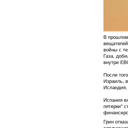
В прошлом
вещателей
войны с т
Газа, доб
внутри EB
После тог
Израиль, в
Исландия,
Испания в
пятерки" 
финансиро
Грин отказ