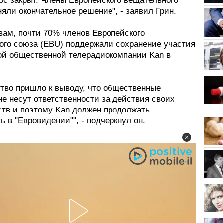
ос закрыт. Члены Европейского вещательного
яли окончательное решение", - заявил Грин.
вам, почти 70% членов Европейского
ого союза (EBU) поддержали сохранение участия
ой общественной телерадиокомпании Kan в
тво пришло к выводу, что общественные
е несут ответственности за действия своих
ств и поэтому Kan должен продолжать
ь в "Евровидении"", - подчеркнул он.