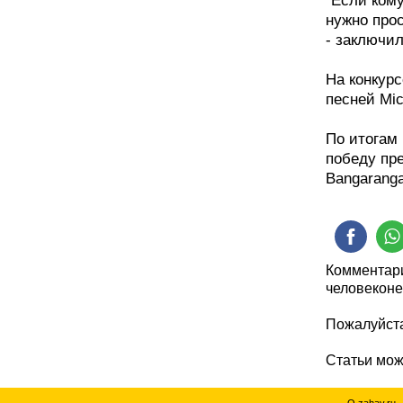
"Если кому
нужно прос
- заключил
На конкурс
песней Mic
По итогам 
победу пр
Bangaranga
Комментари
человеконе
Пожалуйста
Статьи мо
О zahav.ru