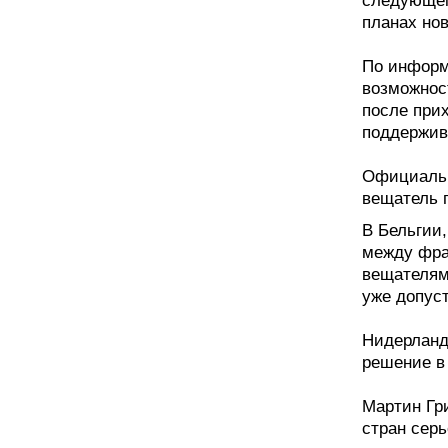
следующем
планах нов
По информа
возможнос
после прих
поддержив
Официальн
вещатель п
В Бельгии,
между фра
вещателям
уже допус
Нидерланд
решение в 
Мартин Гри
стран сер