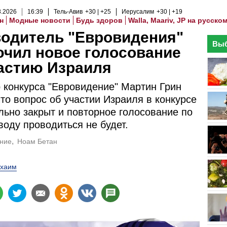
8
.
2026
16
:
39
Тель-Авив
+30
+25
Иерусалим
+30
+19
н
Модные новости
Будь здоров
Walla, Maariv, JP на русско
водитель "Евровидения"
Выб
чил новое голосование
астию Израиля
 конкурса "Евровидение" Мартин Грин
что вопрос об участии Израиля в конкурсе
льно закрыт и повторное голосование по
воду проводиться не будет.
ние
Ноам Бетан
хаим