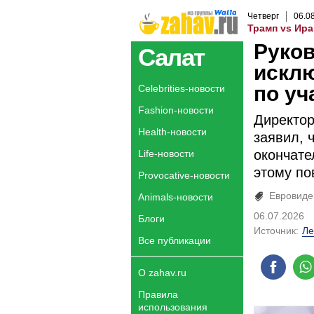
Четверг
06
.
0
Трамп vs Ира
Руко
Салат
исклю
по уч
Celebrities-новости
Fashion-новости
Директор
Health-новости
заявил, 
окончате
Life-новости
этому по
Provocative-новости
Евровиде
Animals-новости
06.07.2026
Блоги
Источник:
Ле
Все публикации
О zahav.ru
Правила
использования