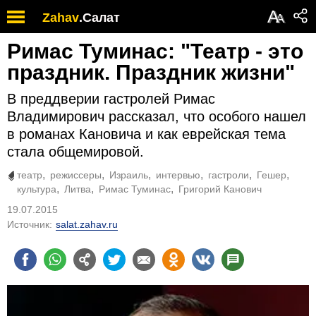
А
Zahav
.
Салат
А
Римас Туминас: "Театр - это
праздник. Праздник жизни"
В преддверии гастролей Римас
Владимирович рассказал, что особого нашел
в романах Кановича и как еврейская тема
стала общемировой.
театр
режиссеры
Израиль
интервью
гастроли
Гешер
культура
Литва
Римас Туминас
Григорий Канович
19.07.2015
Источник:
salat.zahav.ru