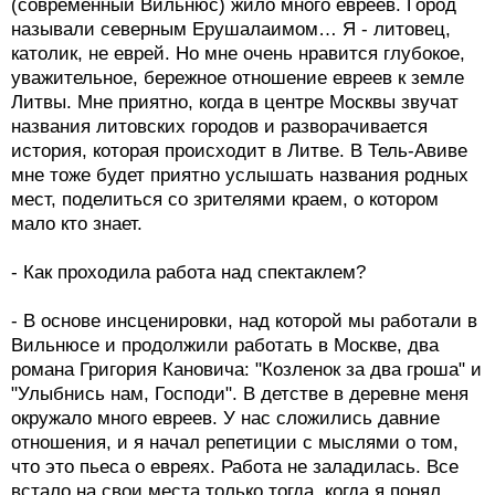
(современный Вильнюс) жило много евреев. Город
называли северным Ерушалаимом… Я - литовец,
католик, не еврей. Но мне очень нравится глубокое,
уважительное, бережное отношение евреев к земле
Литвы. Мне приятно, когда в центре Москвы звучат
названия литовских городов и разворачивается
история, которая происходит в Литве. В Тель-Авиве
мне тоже будет приятно услышать названия родных
мест, поделиться со зрителями краем, о котором
мало кто знает.
- Как проходила работа над спектаклем?
- В основе инсценировки, над которой мы работали в
Вильнюсе и продолжили работать в Москве, два
романа Григория Кановича: "Козленок за два гроша" и
"Улыбнись нам, Господи". В детстве в деревне меня
окружало много евреев. У нас сложились давние
отношения, и я начал репетиции с мыслями о том,
что это пьеса о евреях. Работа не заладилась. Все
встало на свои места только тогда, когда я понял