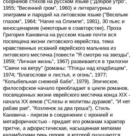
сборников стихов на русском языке ("Доброе утро",
1955; "Весенний гром", 1960) и литературных
эпиграмм и пародий на литовском языке ("Веселым
глазом", 1964; "Нагие на Олимпе", 1981), 30 пьес и
киносценариев (некоторые в соавторстве). Проза
Григория Кановича на русском языке почти вся
посвящена жизни литовского еврейства, тема
нравственных исканий еврейского мальчика из
литовского местечка (повести "Я смотрю на звезды",
1959; "Личная жизнь", 1967) развивается в трилогии
"Свечи на ветру" (романы: "Птицы над кладбищем",
1974; "Благослови и листья, и огонь", 1977;
"Колыбельная снежной бабе", 1979). Эпическое,
философское начало преобладает в цикле романов,
посвященных жизни еврейского местечка конца XIX -
начала XX веков ("Слезы и молитвы дураков", "И нет
рабам рая", "Козленок за два гроша"). Стиль
Кановича - лиризм в соединении с иронией и
метафоричностью - придает его романам характер
притчи, а афористическая, насыщенная меткими
каламбурами речь героев, в которой ощущаются