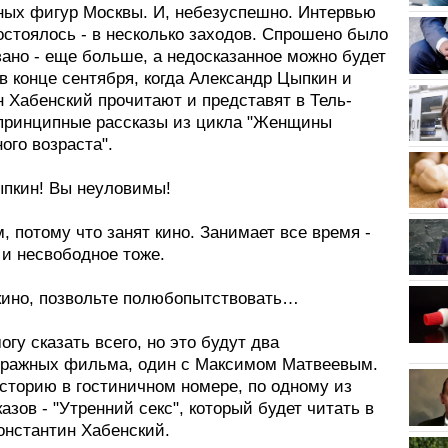
ных фигур Москвы. И, небезуспешно. Интервью
остоялось - в несколько заходов. Спрошено было
зано - еще больше, а недосказанное можно будет
 конце сентября, когда Александр Цыпкин и
 Хабенский прочитают и представят в Тель-
принципные рассказы из цикла "Женщины
ого возраста".
ыпкин! Вы неуловимы!
, потому что занят кино. Занимает все время -
 и несвободное тоже.
 кино, позвольте полюбопытствовать…
могу сказать всего, но это будут два
тражных фильма, один с Максимом Матвеевым.
сторию в гостиничном номере, по одному из
азов - "Утренний секс", который будет читать в
онстантин Хабенский.