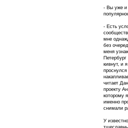
- Вы уже и
популярно
- Есть ус
сообщества
мне однаж
без очеред
меня узнаю
Петербург 
кивнут, и 
проснулся
накапливае
читает Да
проекту Ан
которому я
именно пр
снимали р
У известн
тщеславные