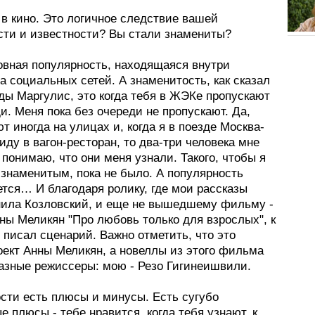
 в кино. Это логичное следствие вашей
сти и известности? Вы стали знамениты?
ловная популярность, находящаяся внутри
 социальных сетей. А знаменитость, как сказал
ды Маргулис, это когда тебя в ЖЭКе пропускают
и. Меня пока без очереди не пропускают. Да,
т иногда на улицах и, когда я в поезде Москва-
иду в вагон-ресторан, то два-три человека мне
я понимаю, что они меня узнали. Такого, чтобы я
 знаменитым, пока не было. А популярность
тся… И благодаря ролику, где мои рассказы
нила Козловский, и еще не вышедшему фильму -
ны Меликян "Про любовь только для взрослых", к
 писал сценарий. Важно отметить, что это
оект Анны Меликян, а новеллы из этого фильма
азные режиссеры: мою - Резо Гигинеишвили.
ости есть плюсы и минусы. Есть сугубо
 плюсы - тебе нравится, когда тебя узнают, к