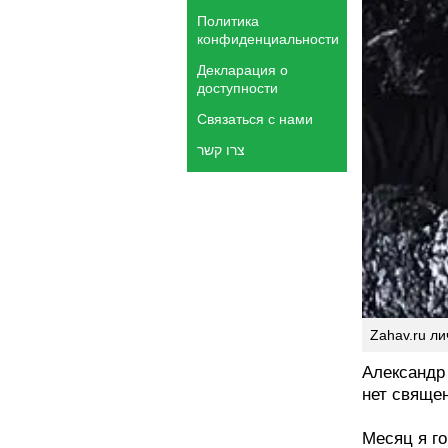
Политика
конфиденциальности
Декларация о
доступности
Связаться с нами
צרו קשר
Zahav.ru л
Александр 
нет священ
Месяц я го