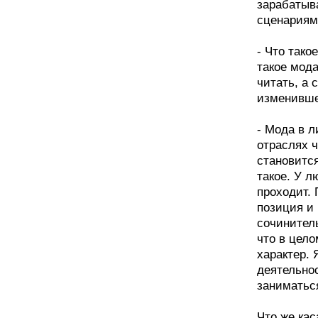
зарабатыв
сценариями
- Что тако
такое мод
читать, а 
изменивш
- Мода в л
отраслях ч
становится
такое. У л
проходит. 
позиция и
сочинитель
что в цело
характер.
деятельнос
заниматьс
Что же ка