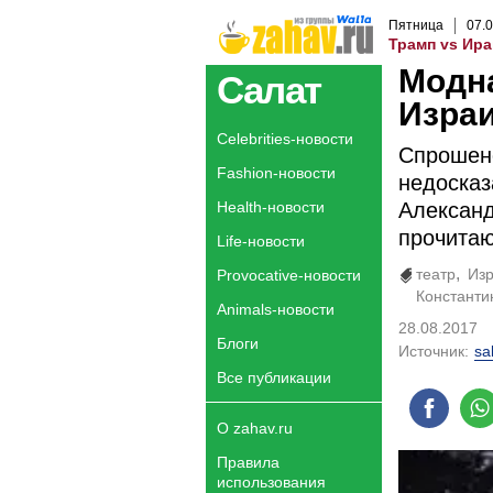
Пятница
07
.
0
Трамп vs Ира
Модна
Салат
Изра
Celebrities-новости
Спрошено
Fashion-новости
недосказ
Health-новости
Александ
прочитаю
Life-новости
театр
Из
Provocative-новости
Константи
Animals-новости
28.08.2017
Блоги
Источник:
sa
Все публикации
О zahav.ru
Правила
использования