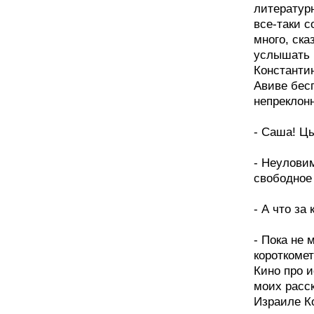
литератур
все-таки с
много, ска
услышать в
Константин
Авиве бес
непреклонн
- Саша! Ц
- Неуловим
свободное
- А что за
- Пока не 
короткоме
Кино про и
моих расск
Израиле К