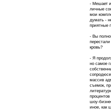
- Мешает 
личные со
мои компл
думать - 
приятные п
- Вы полн
перестали 
кровь?
- Я продо
но самое г
собственн
сопродюсе
массив ад
съемок, пр
литератур
процентов
шоу-бизнес
иное, как 