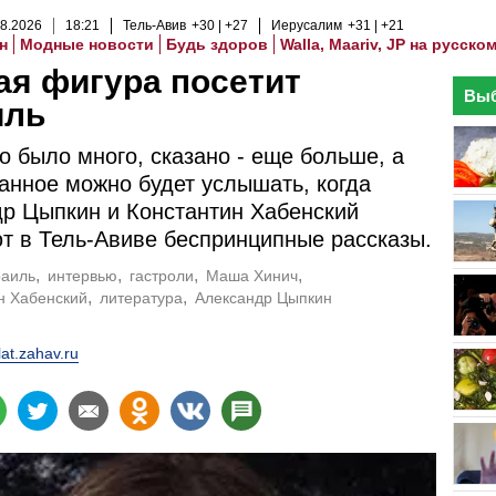
8
.
2026
18
:
21
Тель-Авив
+30
+27
Иерусалим
+31
+21
н
Модные новости
Будь здоров
Walla, Maariv, JP на русско
я фигура посетит
Выб
иль
 было много, сказано - еще больше, а
анное можно будет услышать, когда
р Цыпкин и Константин Хабенский
т в Тель-Авиве беспринципные рассказы.
раиль
интервью
гастроли
Маша Хинич
н Хабенский
литература
Александр Цыпкин
lat.zahav.ru