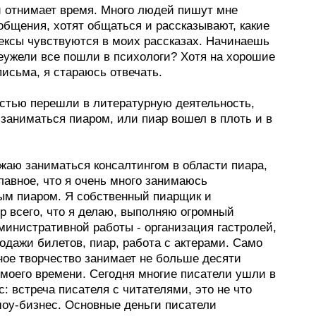
и отнимает время. Много людей пишут мне
общения, хотят общаться и рассказывают, какие
ексы чувствуются в моих рассказах. Начинаешь
неужели все пошли в психологи? Хотя на хорошие
исьма, я стараюсь отвечать.
остью перешли в литературную деятельность,
заниматься пиаром, или пиар вошел в плоть и в
лжаю заниматься консалтингом в области пиара,
лавное, что я очень много занимаюсь
ым пиаром. Я собственный пиарщик и
р всего, что я делаю, выполняю огромный
министративной работы - организация гастролей,
одажи билетов, пиар, работа с актерами. Само
ное творчество занимает не больше десяти
 моего времени. Сегодня многие писатели ушли в
: встреча писателя с читателями, это не что
шоу-бизнес. Основные деньги писатели