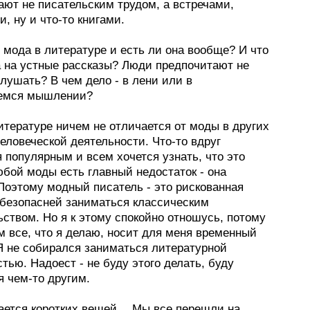
ают не писательским трудом, а встречами,
, ну и что-то книгами.
е мода в литературе и есть ли она вообще? И что
а на устные рассказы? Люди предпочитают не
слушать? В чем дело - в лени или в
емся мышлении?
итературе ничем не отличается от моды в других
еловеческой деятельности. Что-то вдруг
 популярным и всем хочется узнать, что это
юбой моды есть главный недостаток - она
Поэтому модный писатель - это рискованная
 безопасней заниматься классическим
ством. Но я к этому спокойно отношусь, потому
м все, что я делаю, носит для меня временный
 Я не собирался заниматься литературной
тью. Надоест - не буду этого делать, буду
я чем-то другим.
сается коротких вещей… Мы все перешли на