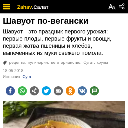
А
Zahav
.
Салат
А
Шавуот по-вегански
Шавуот - это праздник первого урожая:
первые плоды, первые фрукты и овощи,
первая жатва пшеницы и хлебов,
выпеченных из муки свежего помола.
рецепты
кулинария
вегетарианство
Сугат
крупы
18.05.2018
Источник:
Сугат