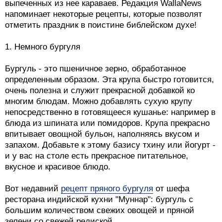
выпеченных из нее караваев. Редакция WallaNews
напоминает некоторые рецепты, которые позволят
отметить праздник в поистине библейском духе!
1. Немного бургуля
Бургуль - это пшеничное зерно, обработанное
определенным образом. Эта крупа быстро готовится,
очень полезна и служит прекрасной добавкой ко
многим блюдам. Можно добавлять сухую крупу
непосредственно в готовящееся кушанье: например в
блюда из шпината или помидоров. Крупа прекрасно
впитывает овощной бульон, наполняясь вкусом и
запахом. Добавьте к этому базису тхину или йогурт -
и у вас на столе есть прекрасное питательное,
вкусное и красивое блюдо.
Вот недавний
рецепт пряного бургуля
от шефа
ресторана индийской кухни "Муннар": бургуль с
большим количеством свежих овощей и пряной
зелени со свежей редиской