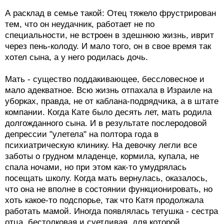
А расклад в семье такой: Отец тяжело фрустрирован
тем, что он неудачник, работает не по
специальности, не встроен в здешнюю жизнь, иврит
через пень-колоду. И мало того, он в свое время так
хотел сына, а у него родилась дочь.
Мать - существо поддакивающее, бессловесное и
мало адекватное. Всю жизнь отпахала в Израиле на
уборках, правда, не от каблана-подрядчика, а в штате
компании. Когда Кате было десять лет, мать родила
долгожданного сына. И в результате послеродовой
депрессии "улетела" на полтора года в
психиатрическую клинику. На девочку легли все
заботы о грудном младенце, кормила, купала, не
спала ночами, но при этом как-то умудрялась
посещать школу. Когда мать вернулась, оказалось,
что она не вполне в состоянии функционировать, но
хоть какое-то подспорье, так что Катя продолжала
работать мамой. Иногда появлялась тетушка - сестра
отца, бестолковая и суетливая, для которой