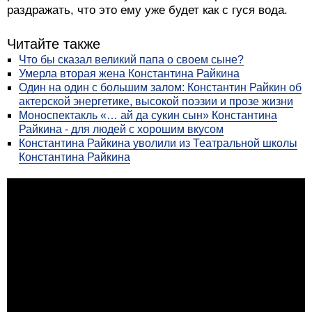
раздражать, что это ему уже будет как с гуся вода.
Читайте также
Что бы сказал великий папа о своем сыне?
Умерла вторая жена Константина Райкина
Один на один с большим залом: Константин Райкин об
актерской энергетике, высокой поэзии и прозе жизни
Моноспектакль «… ай да сукин сын» Константина
Райкина - для людей с хорошим вкусом
Константина Райкина уволили из Театральной школы
Константина Райкина