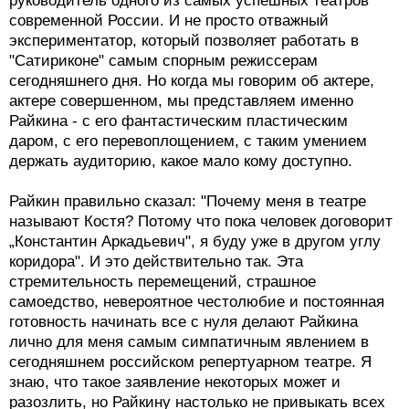
руководитель одного из самых успешных театров
современной России. И не просто отважный
экспериментатор, который позволяет работать в
"Сатириконе" самым спорным режиссерам
сегодняшнего дня. Но когда мы говорим об актере,
актере совершенном, мы представляем именно
Райкина - с его фантастическим пластическим
даром, с его перевоплощением, с таким умением
держать аудиторию, какое мало кому доступно.
Райкин правильно сказал: "Почему меня в театре
называют Костя? Потому что пока человек договорит
„Константин Аркадьевич", я буду уже в другом углу
коридора". И это действительно так. Эта
стремительность перемещений, страшное
самоедство, невероятное честолюбие и постоянная
готовность начинать все с нуля делают Райкина
лично для меня самым симпатичным явлением в
сегодняшнем российском репертуарном театре. Я
знаю, что такое заявление некоторых может и
разозлить, но Райкину настолько не привыкать всех