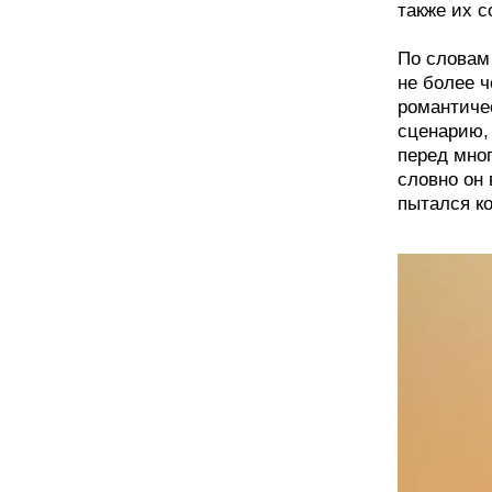
также их с
По словам 
не более 
романтиче
сценарию,
перед мно
словно он 
пытался ко