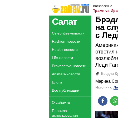
Воскресенье
Трамп vs Ира
Брэдл
Салат
на сл
с Лед
Celebrities-новости
Fashion-новости
Американ
Health-новости
ответил 
возлюбле
Life-новости
Леди Гаг
Provocative-новости
Брэдли К
Animals-новости
Марина Со
Блоги
Источник:
Ле
Все публикации
О zahav.ru
Правила
использования