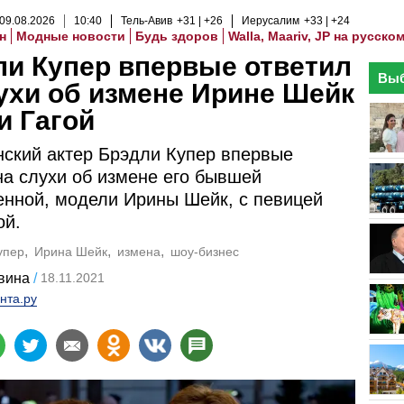
09
.
08
.
2026
10
:
40
Тель-Авив
+31
+26
Иерусалим
+33
+24
н
Модные новости
Будь здоров
Walla, Maariv, JP на русско
и Купер впервые ответил
Выб
ухи об измене Ирине Шейк
и Гагой
ский актер Брэдли Купер впервые
на слухи об измене его бывшей
нной, модели Ирины Шейк, с певицей
ой.
упер
Ирина Шейк
измена
шоу-бизнес
вина
18.11.2021
нта.ру