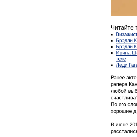
Читайте 
Визажист
Брэдли К
Брэдли К
Ирина Ше
теле
Леди Гаг
Ранее акте
рэпера Ка
любой выб
счастлива"
По его сл
хорошие д
В июне 201
рассталис