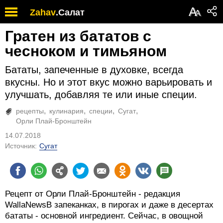
А
Zahav
.
Салат
А
Гратен из бататов с
чесноком и тимьяном
Бататы, запеченные в духовке, всегда
вкусны. Но и этот вкус можно варьировать и
улучшать, добавляя те или иные специи.
рецепты
кулинария
специи
Сугат
Орли Плай-Бронштейн
14.07.2018
Источник:
Сугат
Рецепт от Орли Плай-Бронштейн - редакция
WallaNewsВ запеканках, в пирогах и даже в десертах
бататы - основной ингредиент. Сейчас, в овощной