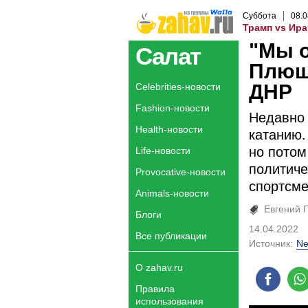
Суббота
08
.
0
Трамп vs Ира
"Мы о
Салат
Плющ
ДНР
Celebrities-новости
Fashion-новости
Недавно
Health-новости
катанию.
но потом
Life-новости
политиче
Provocative-новости
спортсме
Animals-новости
Евгений 
Блоги
14.04.2022
Все публикации
Источник:
Ne
О zahav.ru
Правила
использования