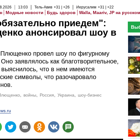
8
.
2026
13
:
03
Тель-Авив
+31
+26
Иерусалим
+31
+22
н
Модные новости
Будь здоров
Walla, Maariv, JP на русско
бязательно приедем":
Выб
енко анонсировал шоу в
 Плющенко провел шоу по фигурному
 Оно заявлялось как благотворительное,
 выяснилось, что в нем имеются
ские символы, что разочаровало
нов.
Плющенко
войны
Россия
Украина
шоу-бизнес
ws.ru