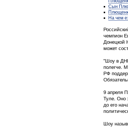
Плющен
Сын Плющ
Плющенко
На чем е
Российски
чемпион Е
Донецкой Н
может сост
"Шоу в ДНР
полегче. 
РФ поддер
Обязательн
9 апреля 
Туле. Оно 
до его нач
политичес
Шоу назыв