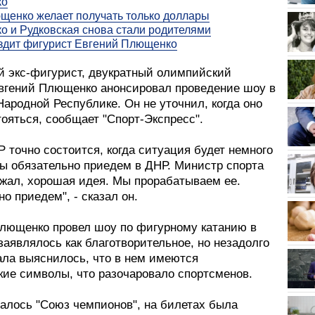
ко
енко желает получать только доллары
 и Рудковская снова стали родителями
здит фигурист Евгений Плющенко
й экс-фигурист, двукратный олимпийский
вгений Плющенко анонсировал проведение шоу в
ародной Республике. Он не уточнил, когда оно
ояться, сообщает "Спорт-Экспресс".
 точно состоится, когда ситуация будет немного
Мы обязательно приедем в ДНР. Министр спорта
жал, хорошая идея. Мы прорабатываем ее.
о приедем", - сказал он.
Плющенко провел шоу по фигурному катанию в
заявлялось как благотворительное, но незадолго
ала выяснилось, что в нем имеются
кие символы, что разочаровало спортсменов.
алось "Союз чемпионов", на билетах была