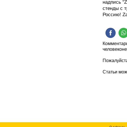
надпись "
стенды с 
Россию! Zа
Комментари
человеконе
Пожалуйста
Статьи мо