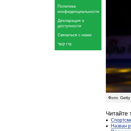
Политика
конфиденциальности
Декларация о
доступности
Связаться с нами
צרו קשר
Фото: Getty
Читайте 
Спортсм
Назван р