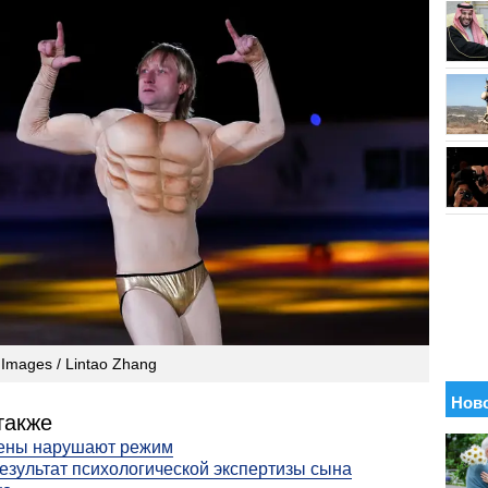
 Images / Lintao Zhang
также
ены нарушают режим
езультат психологической экспертизы сына