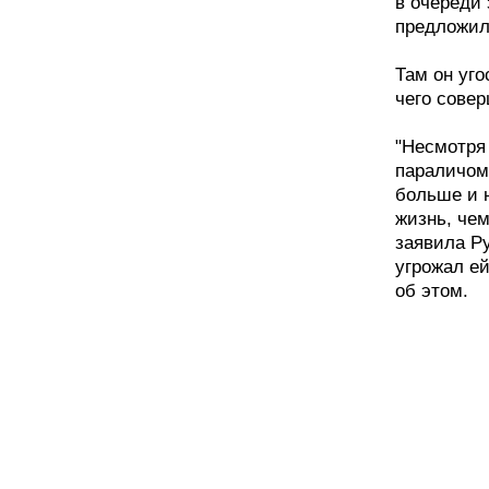
в очереди 
предложил 
Там он уг
чего совер
"Несмотря 
параличом,
больше и 
жизнь, чем
заявила Ру
угрожал ей
об этом.