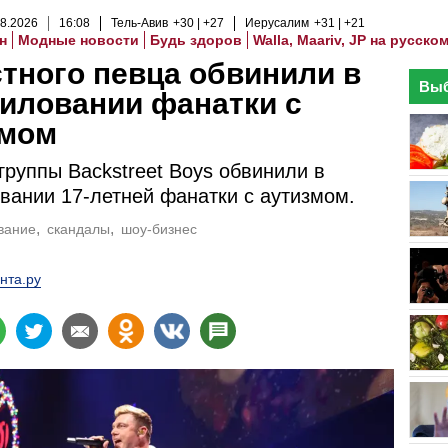
8
.
2026
16
:
08
Тель-Авив
+30
+27
Иерусалим
+31
+21
н
Модные новости
Будь здоров
Walla, Maariv, JP на русско
тного певца обвинили в
Выб
иловании фанатки с
змом
группы Backstreet Boys обвинили в
вании 17-летней фанатки с аутизмом.
вание
скандалы
шоу-бизнес
нта.ру