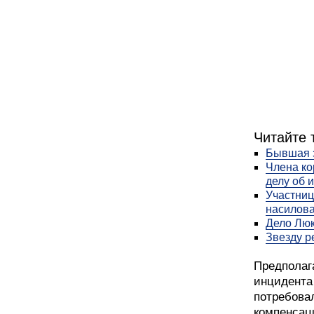
Читайте 
Бывшая 
Члена ко
делу об 
Участниц
насилов
Дело Люк
Звезду р
Предполаг
инцидента
потребовал
компенсац