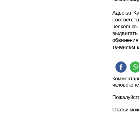
Адвокат Ка
соответст
несколько
выдвигать 
обвинения
течением 
Комментари
человеконе
Пожалуйста
Статьи мо