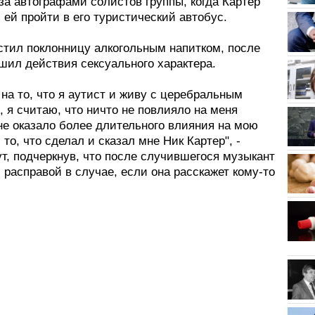
за автографами солистов группы, когда Картер
ей пройти в его туристический автобус.
остил поклонницу алкогольным напитком, после
шил действия сексуального характера.
на то, что я аутист и живу с церебральным
 я считаю, что ничто не повлияло на меня
не оказало более длительного влияния на мою
 то, что сделал и сказал мне Ник Картер", -
т, подчеркнув, что после случившегося музыкант
 расправой в случае, если она расскажет кому-то