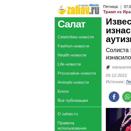
Пятница
07
.
0
Трамп vs Ира
Извес
Салат
изнас
аути
Celebrities-новости
Fashion-новости
Солиста 
Health-новости
изнасило
Life-новости
изнасило
Provocative-новости
09.12.2022
Источник:
Ле
Animals-новости
Блоги
Все публикации
О zahav.ru
Правила
использования