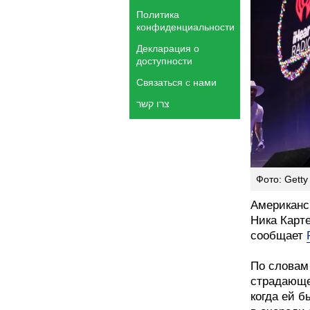
Политика
конфиденциальности
Декларация о
доступности
Связаться с нами
צרו קשר
Фото: Getty
Американск
Ника Карт
сообщает
По словам
страдающе
когда ей б