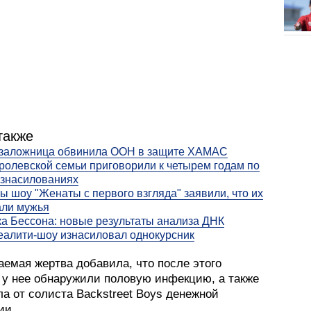
также
заложница обвинила ООН в защите ХАМАС
ролевской семьи приговорили к четырем годам по
изнасилованиях
ы шоу "Женаты с первого взгляда" заявили, что их
али мужья
а Бессона: новые результаты анализа ДНК
еалити-шоу изнасиловал однокурсник
аемая жертва добавила, что после этого
 у нее обнаружили половую инфекцию, а также
а от солиста Backstreet Boys денежной
ии.