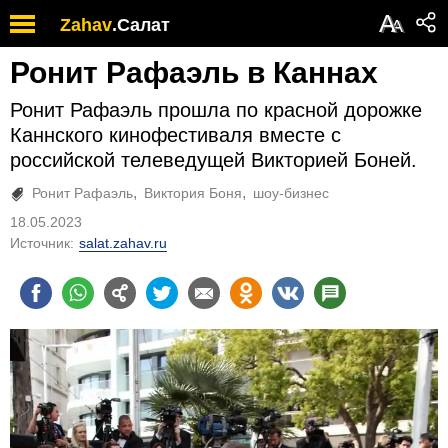
А
Zahav
.
Салат
А
Ронит Рафаэль в Каннах
Ронит Рафаэль прошла по красной дорожке
Каннского кинофестиваля вместе с
российской телеведущей Викторией Боней.
Ронит Рафаэль
Виктория Боня
шоу-бизнес
18.05.2023
Источник:
salat.zahav.ru