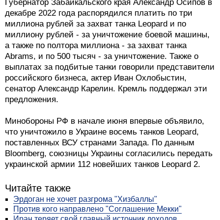
Губернатор Забайкальского края Александр Осипов в
декабре 2022 года распорядился платить по три
миллиона рублей за захват танка Leopard и по
миллиону рублей - за уничтожение боевой машины,
а также по полтора миллиона - за захват танка
Abrams, и по 500 тысяч - за уничтожение. Также о
выплатах за подбитые танки говорили представители
российского бизнеса, актер Иван Охлобыстин,
сенатор Александр Карелин. Кремль поддержал эти
предложения.
Минобороны РФ в начале июня впервые объявило,
что уничтожило в Украине восемь танков Leopard,
поставленных ВСУ странами Запада. По данным
Bloomberg, союзницы Украины согласились передать
украинской армии 112 новейших танков Leopard 2.
Читайте также
Эрдоган не хочет разгрома "Хизбаллы"
Против кого направлено "Соглашение Мекки"
Иран теряет свой главный источник доходов