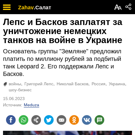
А
Zahav
.
Салат
А
Лепс и Басков заплатят за
уничтожение немецких
танков на войне в Украине
Основатель группы "Земляне" предложил
платить по миллиону рублей за подбитый
танк Leopard 2. Его поддержали Лепс и
Басков.
войны
Григорий Лепс
Николай Басков
Россия
Украина
шоу-бизнес
15.06.2023
Источник:
Meduza