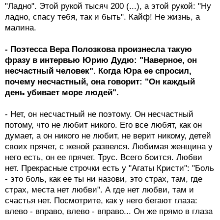
"Ладно". Этой рукой тысяч 200 (...), а этой рукой: "Ну
ладно, спасу тебя, так и быть". Кайф! Не жизнь, а
малина.
- Поэтесса Вера Полозкова произнесла такую
фразу в интервью Юрию Дудю: "Наверное, он
несчастный человек". Когда Юра ее спросил,
почему несчастный, она говорит: "Он каждый
день убивает море людей".
- Нет, он несчастный не поэтому. Он несчастный
потому, что не любит никого. Его все любят, как он
думает, а он никого не любит, не верит никому, детей
своих прячет, с женой развелся. Любимая женщина у
него есть, он ее прячет. Трус. Всего боится. Любви
нет. Прекрасные строчки есть у "Агаты Кристи": "Боль
- это боль, как ее ты ни назови, это страх, там, где
страх, места нет любви". А где нет любви, там и
счастья нет. Посмотрите, как у него бегают глаза:
влево - вправо, влево - вправо... Он же прямо в глаза