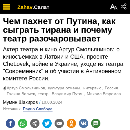
А
Zahav
.
Салат
А
Чем пахнет от Путина, как
сыграть тирана и почему
театр разочаровывает
Актер театра и кино Артур Смольянинов: о
киносъемках в Латвии и США, проекте
CheLovek, войне в Украине, уходе из театра
"Современник" и об участии в Антивоенном
комитете России.
Артур Смольянинов
культура отмены
интервью
Россия
Галина Волчек
театр
Владимир Путин
Михаил Ефремов
Мумин Шакиров
18.08.2024
Источник:
Радио Свобода