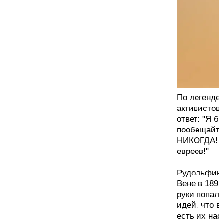
По легенде
активисто
ответ: "Я 
пообещайте
НИКОГДА! 
евреев!"
Рудольфин
Вене в 189
руки попал
идей, что 
есть их на