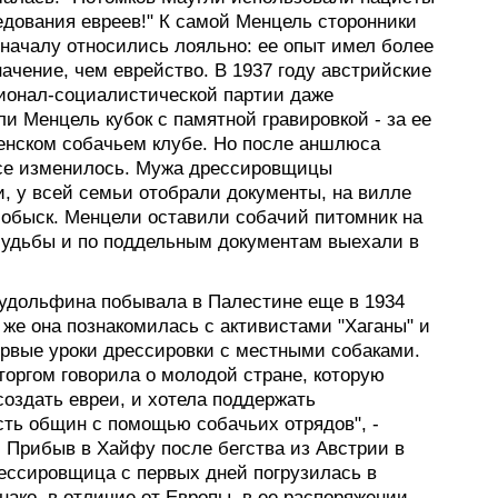
едования евреев!" К самой Менцель сторонники
оначалу относились лояльно: ее опыт имел более
ачение, чем еврейство. В 1937 году австрийские
ионал-социалистической партии даже
и Менцель кубок с памятной гравировкой - за ее
венском собачьем клубе. Но после аншлюса
се изменилось. Мужа дрессировщицы
и, у всей семьи отобрали документы, на вилле
 обыск. Менцели оставили собачий питомник на
судьбы и по поддельным документам выехали в
удольфина побывала в Палестине еще в 1934
а же она познакомилась с активистами "Хаганы" и
ервые уроки дрессировки с местными собаками.
торгом говорила о молодой стране, которую
создать евреи, и хотела поддержать
сть общин с помощью собачьих отрядов", -
. Прибыв в Хайфу после бегства из Австрии в
рессировщица с первых дней погрузилась в
нако, в отличие от Европы, в ее распоряжении