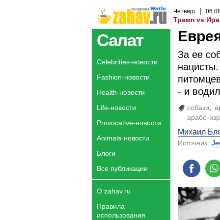
Четверг
06
.
0
Трамп vs Ира
Еврея
Салат
За ее со
Celebrities-новости
нацисты.
Fashion-новости
питомцев
- и води
Health-новости
Life-новости
собаки
а
арабо-изр
Provocative-новости
Михаил Бл
Animals-новости
Источник:
Je
Блоги
Все публикации
О zahav.ru
Правила
использования