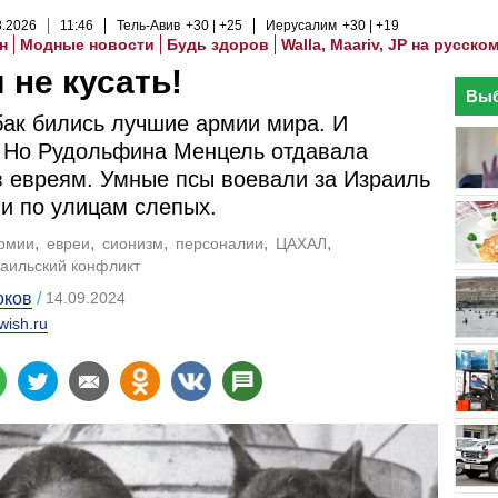
8
.
2026
11
:
46
Тель-Авив
+30
+25
Иерусалим
+30
+19
н
Модные новости
Будь здоров
Walla, Maariv, JP на русско
 не кусать!
Выб
бак бились лучшие армии мира. И
 Но Рудольфина Менцель отдавала
 евреям. Умные псы воевали за Израиль
ли по улицам слепых.
рмии
евреи
сионизм
персоналии
ЦАХАЛ
аильский конфликт
оков
14.09.2024
wish.ru