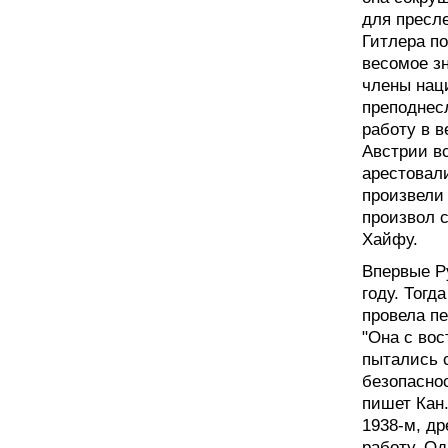
для пресл
Гитлера п
весомое зн
члены нац
преподнесл
работу в 
Австрии в
арестовал
произвели
произвол 
Хайфу.
Впервые Р
году. Тогд
провела п
"Она с вос
пытались 
безопасно
пишет Кан
1938-м, д
работу. Од