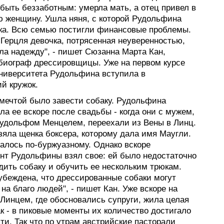
быть беззаботным: умерла мать, а отец привел в
ю женщину. Ушла няня, с которой Рудольфина
ка. Всю семью постигли финансовые проблемы.
 Герцля девочка, потрясенная неуверенностью,
ла надежду", - пишет Сюзанна Марта Кан,
 биограф дрессировщицы. Уже на первом курсе
университета Рудольфина вступила в
й кружок.
 мечтой было завести собаку. Рудольфина
а ее вскоре после свадьбы - когда они с мужем,
удольфом Менцелем, переехали из Вены в Линц.
зяла щенка боксера, которому дала имя Маугли.
алось по-буржуазному. Однако вскоре
нт Рудольфины взял свое: ей было недостаточно
дить собаку и обучить ее нескольким трюкам.
убеждена, что дрессированные собаки могут
на благо людей", - пишет Кан. Уже вскоре на
Линцем, где обосновались супруги, жила целая
к - в пиковые моменты их количество достигало
и. Так что по утрам австрийские пасторали