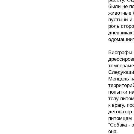
были не п
животные 
пустыни и
роль сторо
дневниках.
одомашнит
Биографы п
дрессиров
темпераме
Следующим
Менцель н
территорий
попытки на
телу пито
к врагу, п
детонатор
питомцам 
"Собака - 
она.