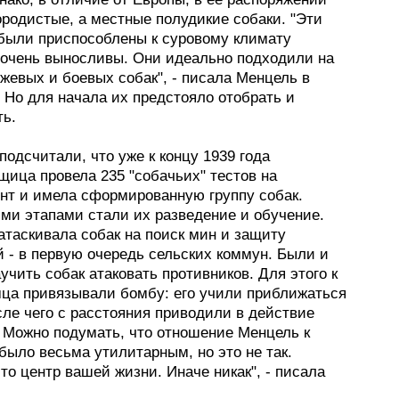
ородистые, а местные полудикие собаки. "Эти
были приспособлены к суровому климату
 очень выносливы. Они идеально подходили на
жевых и боевых собак", - писала Менцель в
 Но для начала их предстояло отобрать и
ь.
одсчитали, что уже к концу 1939 года
щица провела 235 "собачьих" тестов на
нт и имела сформированную группу собак.
и этапами стали их разведение и обучение.
атаскивала собак на поиск мин и защиту
 - в первую очередь сельских коммун. Были и
учить собак атаковать противников. Для этого к
мца привязывали бомбу: его учили приближаться
осле чего с расстояния приводили в действие
. Можно подумать, что отношение Менцель к
было весьма утилитарным, но это не так.
это центр вашей жизни. Иначе никак", - писала