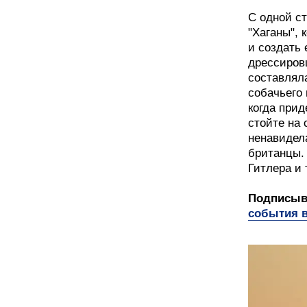
С одной с
"Хаганы", 
и создать 
дрессиров
составлял
собачьего 
когда прид
стойте на 
ненавидел
британцы.
Гитлера и 
Подписыва
события в