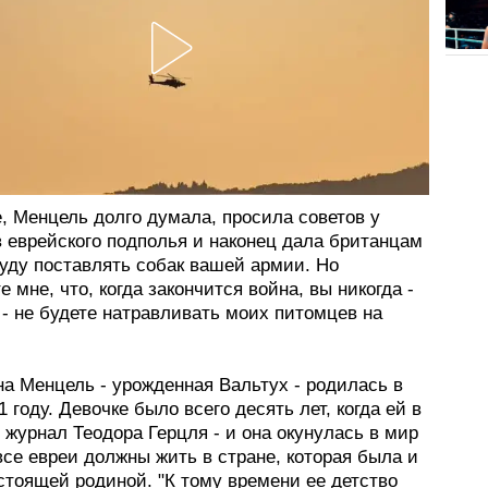
, Менцель долго думала, просила советов у
в еврейского подполья и наконец дала британцам
буду поставлять собак вашей армии. Но
 мне, что, когда закончится война, вы никогда -
- не будете натравливать моих питомцев на
а Менцель - урожденная Вальтух - родилась в
1 году. Девочке было всего десять лет, когда ей в
 журнал Теодора Герцля - и она окунулась в мир
все евреи должны жить в стране, которая была и
стоящей родиной. "К тому времени ее детство