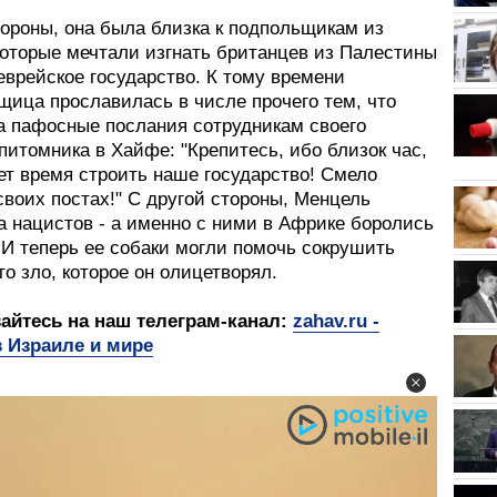
тороны, она была близка к подпольщикам из
которые мечтали изгнать британцев из Палестины
еврейское государство. К тому времени
щица прославилась в числе прочего тем, что
а пафосные послания сотрудникам своего
питомника в Хайфе: "Крепитесь, ибо близок час,
ет время строить наше государство! Смело
своих постах!" С другой стороны, Менцель
а нацистов - а именно с ними в Африке боролись
 И теперь ее собаки могли помочь сокрушить
то зло, которое он олицетворял.
йтесь на наш телеграм-канал:
zahav.ru -
 Израиле и мире