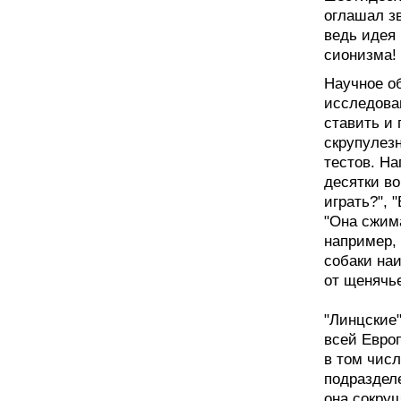
оглашал зв
ведь идея
сионизма!
Научное о
исследован
ставить и 
скрупулез
тестов. На
десятки во
играть?", 
"Она сжима
например, 
собаки на
от щенячье
"Линцские
всей Евро
в том чис
подразделе
она сокру