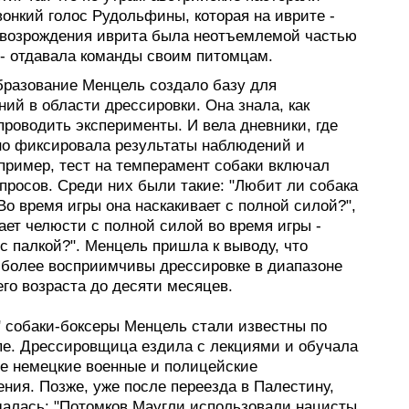
онкий голос Рудольфины, которая на иврите -
 возрождения иврита была неотъемлемой частью
 - отдавала команды своим питомцам.
бразование Менцель создало базу для
ий в области дрессировки. Она знала, как
проводить эксперименты. И вела дневники, где
но фиксировала результаты наблюдений и
пример, тест на темперамент собаки включал
просов. Среди них были такие: "Любит ли собака
"Во время игры она наскакивает с полной силой?",
ет челюсти с полной силой во время игры -
с палкой?". Менцель пришла к выводу, что
иболее восприимчивы дрессировке в диапазоне
го возраста до десяти месяцев.
" собаки-боксеры Менцель стали известны по
пе. Дрессировщица ездила с лекциями и обучала
ле немецкие военные и полицейские
ния. Позже, уже после переезда в Палестину,
шалась: "Потомков Маугли использовали нацисты