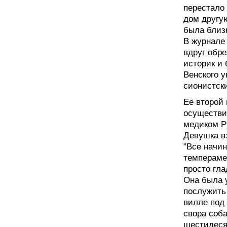
перестало 
дом другу
была близ
В журнале
вдруг обре
историк и
Венского 
сионистски
Ее второй
осуществил
медиком Р
Девушка в
"Все начин
темпераме
просто гла
Она была 
послужить 
вилле под 
свора соба
шестидесят