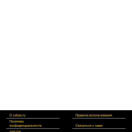
О zahav.ru
Правила использования
Политика
конфиденциальности
Связаться с нами
צרו קשר