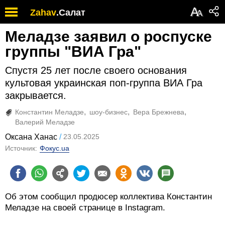
А
Zahav
.
Салат
А
Меладзе заявил о роспуске
группы "ВИА Гра"
Спустя 25 лет после своего основания
культовая украинская поп-группа ВИА Гра
закрывается.
Константин Меладзе
шоу-бизнес
Вера Брежнева
Валерий Меладзе
Оксана Ханас
23.05.2025
Источник:
Фокус.ua
Об этом сообщил продюсер коллектива Константин
Меладзе на своей странице в Instagram.