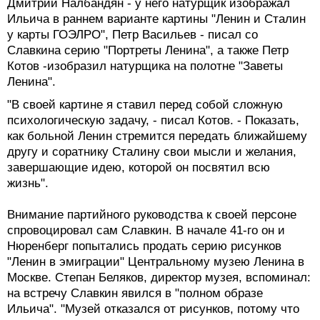
Дмитрий Налбандян - у него натурщик изображал
Ильича в раннем варианте картины "Ленин и Сталин
у карты ГОЭЛРО", Петр Васильев - писал со
Славкина серию "Портреты Ленина", а также Петр
Котов -изобразил натурщика на полотне "Заветы
Ленина".
"В своей картине я ставил перед собой сложную
психологическую задачу, - писал Котов. - Показать,
как больной Ленин стремится передать ближайшему
другу и соратнику Сталину свои мысли и желания,
завершающие идею, которой он посвятил всю
жизнь".
Внимание партийного руководства к своей персоне
спровоцировал сам Славкин. В начале 41-го он и
Нюренберг попытались продать серию рисунков
"Ленин в эмиграции" Центральному музею Ленина в
Москве. Степан Беляков, директор музея, вспоминал:
на встречу Славкин явился в "полном образе
Ильича". "Музей отказался от рисунков, потому что