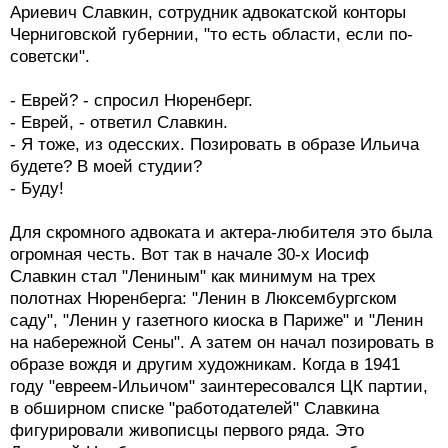
Ариевич Славкин, сотрудник адвокатской конторы
Черниговской губернии, "то есть области, если по-
советски".
- Еврей? - спросил Нюренберг.
- Еврей, - ответил Славкин.
- Я тоже, из одесских. Позировать в образе Ильича
будете? В моей студии?
- Буду!
Для скромного адвоката и актера-любителя это была
огромная честь. Вот так в начале 30-х Иосиф
Славкин стал "Лениным" как минимум на трех
полотнах Нюренберга: "Ленин в Люксембургском
саду", "Ленин у газетного киоска в Париже" и "Ленин
на набережной Сены". А затем он начал позировать в
образе вождя и другим художникам. Когда в 1941
году "евреем-Ильичом" заинтересовался ЦК партии,
в обширном списке "работодателей" Славкина
фигурировали живописцы первого ряда. Это