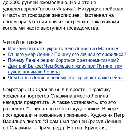
до 3000 рублей ежемесячно. Но и это не
удовлетворяло "нового Ильича". Натурщик требовал
и часть от гонораров живописцев. Настаивал на
своем присутствии при их встречах с заказчиками,
которыми часто выступали госведомства.
Читайте также
Москвич пытался украсть тело Ленина из Мавзолея
От чего умер Ленин? Почему его лечили от сифилиса?
Почему Ленин решил бороться с антисемитизмом?
Дмитрий Быков: Чем больше я живу при Путине, тем
лучше понимаю Ленина
Чем болел Ленин и почему это скрывают даже сейчас
Секретарь ЦК Жданов был в ярости. "Практику
хождения портретов Славкина вместо Ленина
немедля прекратить! А также установить, кто это
разрешил!" - писал он в Союз художников. Вскоре
последовали и покаянные признания. Художник Петр
Васильев писал: "Я сам был грешен (рисуя Ленина
со Славкина. - Прим. ред.). Но тов. Крупская,