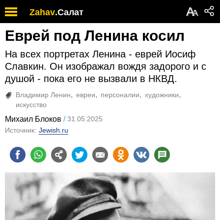
А
Zahav
.
Салат
А
Еврей под Ленина косил
На всех портретах Ленина - еврей Иосиф
Славкин. Он изображал вождя задорого и с
душой - пока его не вызвали в НКВД.
Владимир Ленин
евреи
персоналии
художники
искусство
Михаил Блоков
31.05.2025
Источник:
Jewish.ru