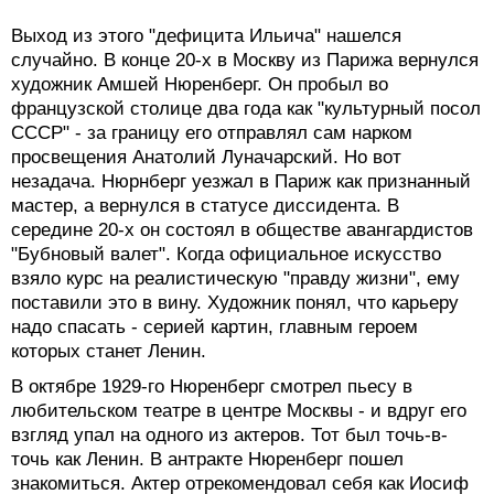
Выход из этого "дефицита Ильича" нашелся
случайно. В конце 20-х в Москву из Парижа вернулся
художник Амшей Нюренберг. Он пробыл во
французской столице два года как "культурный посол
СССР" - за границу его отправлял сам нарком
просвещения Анатолий Луначарский. Но вот
незадача. Нюрнберг уезжал в Париж как признанный
мастер, а вернулся в статусе диссидента. В
середине 20-х он состоял в обществе авангардистов
"Бубновый валет". Когда официальное искусство
взяло курс на реалистическую "правду жизни", ему
поставили это в вину. Художник понял, что карьеру
надо спасать - серией картин, главным героем
которых станет Ленин.
В октябре 1929-го Нюренберг смотрел пьесу в
любительском театре в центре Москвы - и вдруг его
взгляд упал на одного из актеров. Тот был точь-в-
точь как Ленин. В антракте Нюренберг пошел
знакомиться. Актер отрекомендовал себя как Иосиф