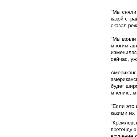
"Мы сняли 
какой стра
сказал ре
"Мы взяли
многим ав
изменилась
сейчас, уж
Американс
американск
будет широ
мнению, м
"Если это 
какими их 
"Кремлевс
претендую
вручение к