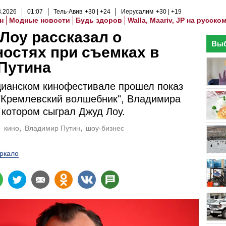
8
.
2026
01
:
07
Тель-Авив
+30
+24
Иерусалим
+30
+19
н
Модные новости
Будь здоров
Walla, Maariv, JP на русско
Лоу рассказал о
Выб
остях при съемках в
Путина
ианском кинофестивале прошел показ
"Кремлевский волшебник", Владимира
 котором сыграл Джуд Лоу.
кино
Владимир Путин
шоу-бизнес
ркало