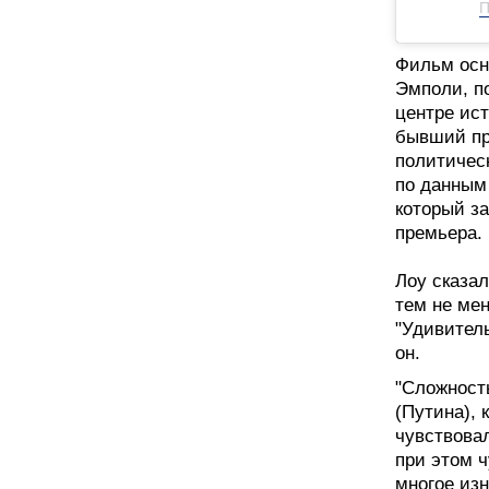
П
Фильм осн
Эмполи, п
центре ис
бывший пр
политичес
по данным
который з
премьера.
Лоу сказал
тем не мен
"Удивитель
он.
"Сложност
(Путина),
чувствовал
при этом ч
многое изн