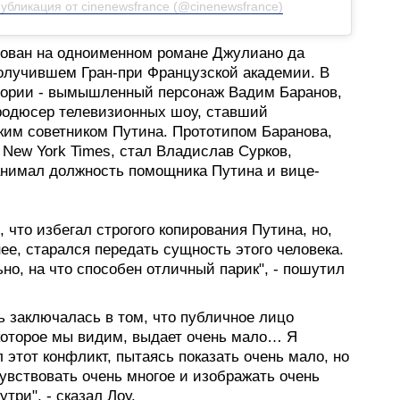
убликация от cinenewsfrance (@cinenewsfrance)
ован на одноименном романе Джулиано да
олучившем Гран-при Французской академии. В
тории - вымышленный персонаж Вадим Баранов,
одюсер телевизионных шоу, ставший
ким советником Путина. Прототипом Баранова,
 New York Times, стал Владислав Сурков,
анимал должность помощника Путина и вице-
, что избегал строгого копирования Путина, но,
ее, старался передать сущность этого человека.
но, на что способен отличный парик", - пошутил
ь заключалась в том, что публичное лицо
 которое мы видим, выдает очень мало… Я
 этот конфликт, пытаясь показать очень мало, но
увствовать очень многое и изображать очень
утри", - сказал Лоу.