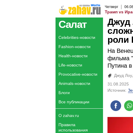
Четверг
06
.
0
Трамп vs Ира
Джуд 
Салат
сложн
роли 
Celebrities-новости
Fashion-новости
На Венец
Health-новости
фильма 
Путина в
Life-новости
Provocative-новости
Джуд Лоу
Animals-новости
31.08.2025
Источник:
Зе
Блоги
Все публикации
О zahav.ru
Правила
использования