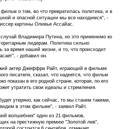
фильм о том, во что превратилась политика, и в
шной и опасной ситуации мы все находимся", -
жиссер картины Оливье Ассайас.
 случай Владимира Путина, но это применимо ко
торитарным лидерам. Политика сильно
 за время нашей жизни, и то, что происходит
асает", - добавил он.
кий актер Джеффри Райт, играющий в фильме
ого писателя, сказал, что надеется, что фильм
ко показан в его родной стране, которая, по его
ожет утратить свои идеалы и стремления.
будет утеряно, как сейчас, то мы станем такими,
видим в этом фильме", - заявил Райт.
кий волшебник" один из 21 фильмов,
щих на престижную премию "Золотой лев",
оторой состоится 6 сентября, отмечает