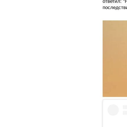
ответил: "
последств