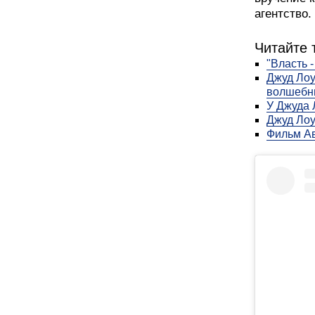
агентство.
Читайте 
"Власть -
Джуд Лоу
волшебн
У Джуда 
Джуд Лоу
Фильм Ав