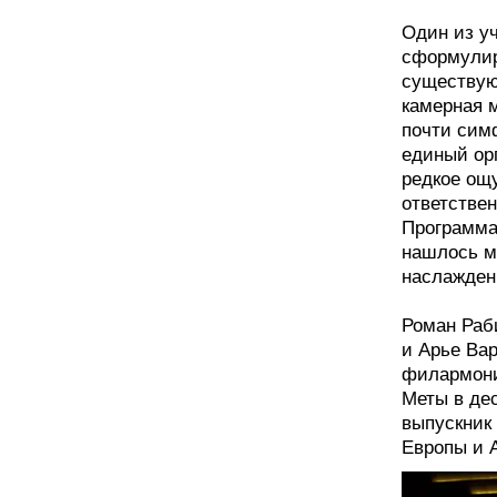
Один из у
сформулир
существую
камерная 
почти сим
единый орг
редкое ощу
ответствен
Программа,
нашлось ме
наслажден
Роман Раб
и Арье Ва
филармони
Меты в дес
выпускник
Европы и 