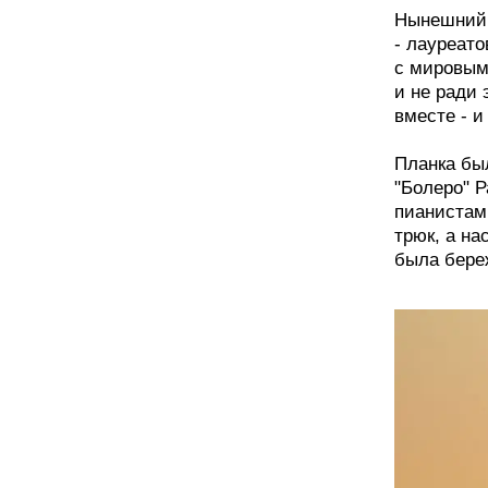
Нынешний 
- лауреато
с мировым
и не ради 
вместе - и
Планка был
"Болеро" 
пианистам
трюк, а на
была бере