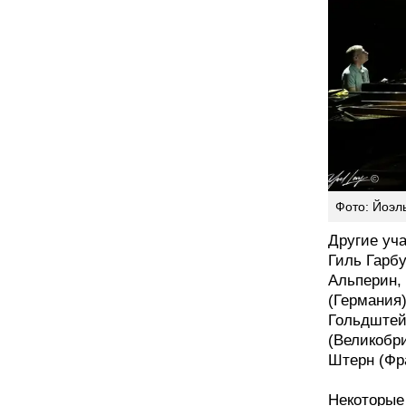
Фото: Йоэл
Другие уч
Гиль Гарб
Альперин,
(Германия
Гольдштей
(Великобр
Штерн (Фр
Некоторые