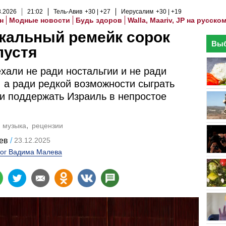
8
.
2026
21
:
02
Тель-Авив
+30
+27
Иерусалим
+30
+19
н
Модные новости
Будь здоров
Walla, Maariv, JP на русско
кальный ремейк сорок
Выб
пустя
хали не ради ностальгии и не ради
 а ради редкой возможности сыграть
 и поддержать Израиль в непростое
музыка
рецензии
ев
23.12.2025
ог Вадима Малева