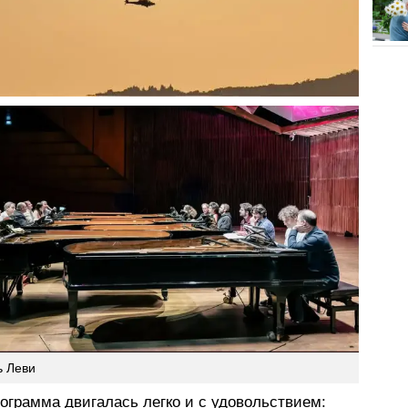
ь Леви
ограмма двигалась легко и с удовольствием: