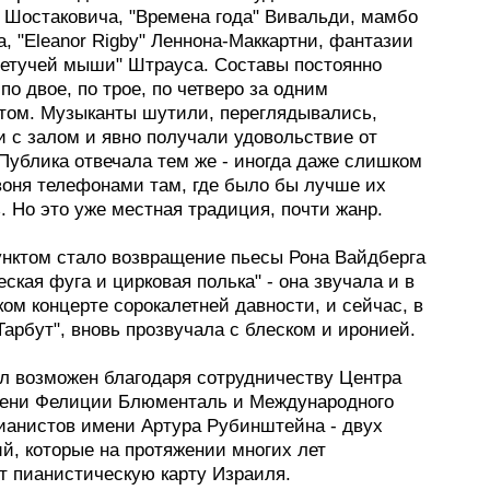
 Шостаковича, "Времена года" Вивальди, мамбо
, "Eleanor Rigby" Леннона-Маккартни, фантазии
Летучей мыши" Штрауса. Составы постоянно
по двое, по трое, по четверо за одним
том. Музыканты шутили, переглядывались,
и с залом и явно получали удовольствие от
Публика отвечала тем же - иногда даже слишком
звоня телефонами там, где было бы лучше их
 Но это уже местная традиция, почти жанр.
нктом стало возвращение пьесы Рона Вайдберга
ская фуга и цирковая полька" - она звучала и в
ом концерте сорокалетней давности, и сейчас, в
Тарбут", вновь прозвучала с блеском и иронией.
ал возможен благодаря сотрудничеству Центра
ени Фелиции Блюменталь и Международного
пианистов имени Артура Рубинштейна - двух
й, которые на протяжении многих лет
 пианистическую карту Израиля.