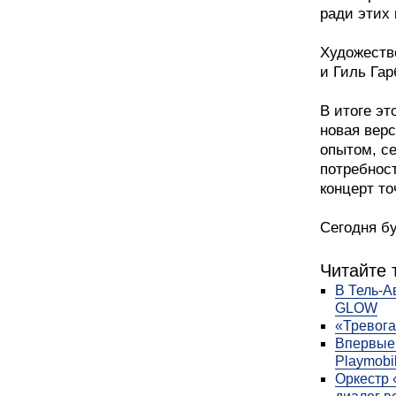
ради этих 
Художеств
и Гиль Гар
В итоге эт
новая вер
опытом, с
потребнос
концерт то
Сегодня бу
Читайте 
В Тель-А
GLOW
«Тревога
Впервые 
Playmobi
Оркестр 