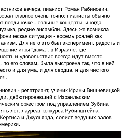
частников вечера, пианист Роман Рабинович,
овал главное очень точно: пианисты обычно
т поодиночке - сольные концерты, иногда
музыка, редкие ансамбли. Здесь же возникла
фоническая ситуация - восемь роялей как
анизм. Для него это был эксперимент, радость и
щение игры "дома", в Израиле, где
ность и удовольствие всегда идут вместе.
 по его словам, была выстроена так, что в ней
сто и для ума, и для сердца, и для чистого
ия.
инович - репатриант, ученик Ирины Вишневицкой
рди, дебютировавший с Израильским
ческим оркестром под управлением Зубина
ять лет; лауреат конкурса Рубинштейна,
 Кертиса и Джульярда, солист ведущих залов
Америки.