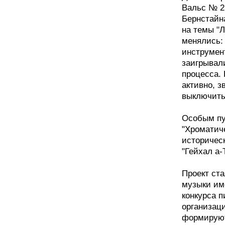
Вальс № 2
Бернстайна
на темы "
менялись: 
инструмен
заигрывал
процесса. 
активно, 
выключить.
Особым пу
"Хроматиче
историческ
"Гейхал а-
Проект ст
музыки им
конкурса 
организаци
формируют