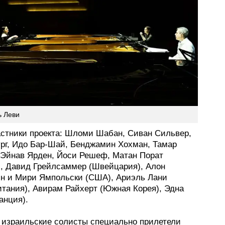
ь Леви
астники проекта: Шломи Шабан, Сиван Сильвер,
ург, Идо Бар-Шай, Бенджамин Хохман, Тамар
 Эйнав Ярден, Йоси Решеф, Матан Порат
), Давид Грейлсаммер (Швейцария), Алон
н и Мири Ямпольски (США), Ариэль Лани
итания), Авирам Райхерт (Южная Корея), Эдна
анция).
 израильские солисты специально прилетели