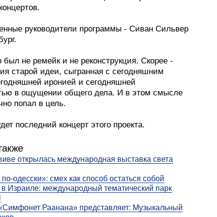
концертов.
енные руководители программы - Сиван Сильвер
бург.
о был не ремейк и не реконструкция. Скорее -
сия старой идеи, сыгранная с сегодняшним
егодняшней иронией и сегодняшней
тью в ощущении общего дела. И в этом смысле
чно попал в цель.
дет последний концерт этого проекта.
также
виве открылась международная выставка света
 по-одесски»: смех как способ остаться собой
в Израиле: международный тематический парк
l
«Симфонет Раанана» представляет: Музыкальный