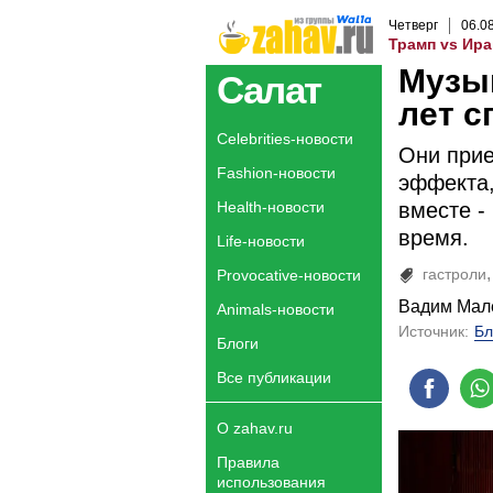
Четверг
06
.
0
Трамп vs Ира
Музы
Салат
лет с
Celebrities-новости
Они прие
Fashion-новости
эффекта,
Health-новости
вместе -
время.
Life-новости
гастроли
Provocative-новости
Вадим Мал
Animals-новости
Источник:
Бл
Блоги
Все публикации
О zahav.ru
Правила
использования