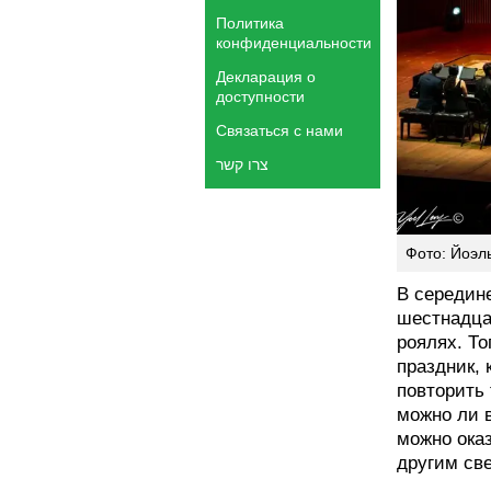
Политика
конфиденциальности
Декларация о
доступности
Связаться с нами
צרו קשר
Фото: Йоэл
В середин
шестнадца
роялях. То
праздник,
повторить 
можно ли в
можно оказ
другим све