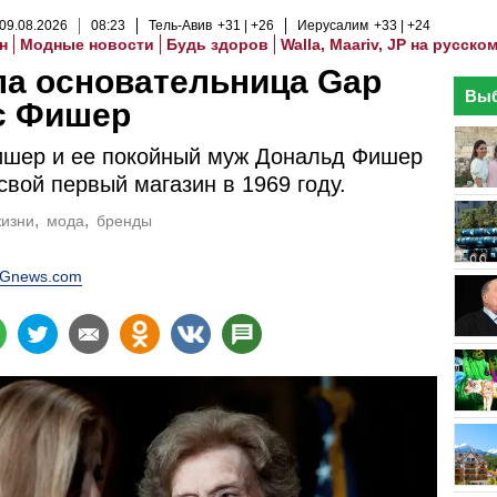
09
.
08
.
2026
08
:
23
Тель-Авив
+31
+26
Иерусалим
+33
+24
н
Модные новости
Будь здоров
Walla, Maariv, JP на русско
а основательница Gap
Выб
с Фишер
ишер и ее покойный муж Дональд Фишер
свой первый магазин в 1969 году.
жизни
мода
бренды
Gnews.com