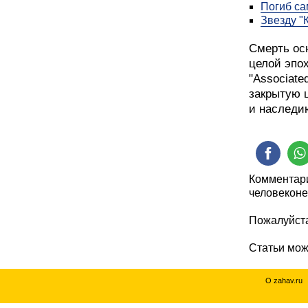
Погиб са
Звезду "
Смерть ос
целой эпо
"Associate
закрытую 
и наследи
Комментари
человеконе
Пожалуйста
Статьи мо
О zahav.ru