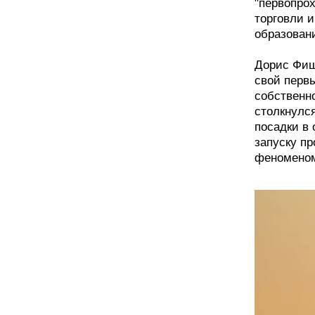
"первопро
торговли 
образован
Дорис Фиш
свой первы
собственно
столкнулс
посадки в 
запуску пр
феноменом