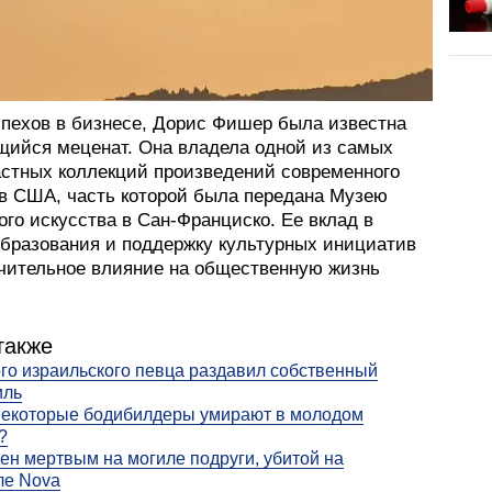
пехов в бизнесе, Дорис Фишер была известна
щийся меценат. Она владела одной из самых
астных коллекций произведений современного
 в США, часть которой была передана Музею
го искусства в Сан-Франциско. Ее вклад в
образования и поддержку культурных инициатив
ачительное влияние на общественную жизнь
также
го израильского певца раздавил собственный
иль
некоторые бодибилдеры умирают в молодом
?
ен мертвым на могиле подруги, убитой на
ле Nova