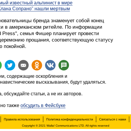
мый известный альпинист в мире
Клана Сопрано" нашли мертвым
новательницы бренда знаменует собой конец
хи в американском ритейле. По информации
d Press", семья Фишер планирует провести
церемонию прощания, соответствующую статусу
ю покойной.
и, содержащие оскорбления и
навистнические высказывания, будут удаляться.
, обсуждайте статьи, а не их авторов.
жно также
обсудить в Фейсбуке
Правила использования
Политика конфиденциальности
Связаться с нами
Copyright © 2021 Walla! Communications LTD. All rights reserved