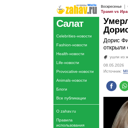
Воскресенье
Трамп vs Ира
Умерл
Салат
Дори
Celebrities-новости
Дорис Ф
Fashion-новости
открыли 
Health-новости
ушли из 
Life-новости
08.05.2026
Источник:
MI
Provocative-новости
Animals-новости
Блоги
Все публикации
О zahav.ru
Правила
использования