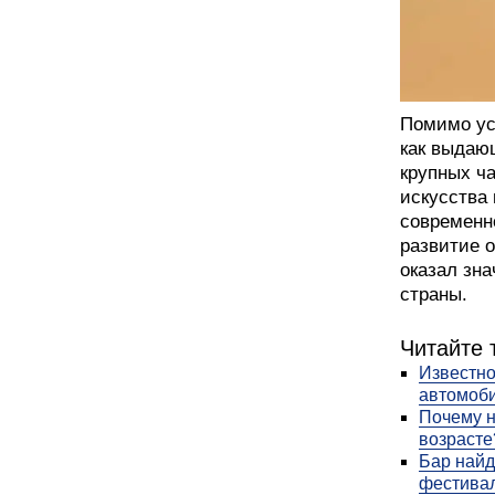
Помимо ус
как выдаю
крупных ч
искусства
современно
развитие 
оказал зн
страны.
Читайте 
Известно
автомоб
Почему 
возрасте
Бар найд
фестива