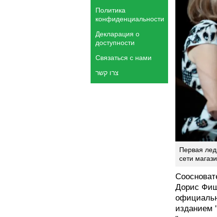
Политика
конфиденциальности
Декларация о
доступности
Связаться с нами
צרו קשר
Первая лед
сети магаз
Соосноват
Дорис Фише
официальн
изданием 