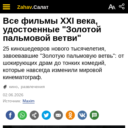
А
Zahav
.
Салат
А
Все фильмы XXI века,
удостоенные "Золотой
пальмовой ветви"
25 киношедевров нового тысячелетия,
завоевавшие "Золотую пальмовую ветвь": от
шокирующих драм до тонких комедий,
которые навсегда изменили мировой
кинематограф.
кино
развлечения
02.06.2026
Источник:
Maxim