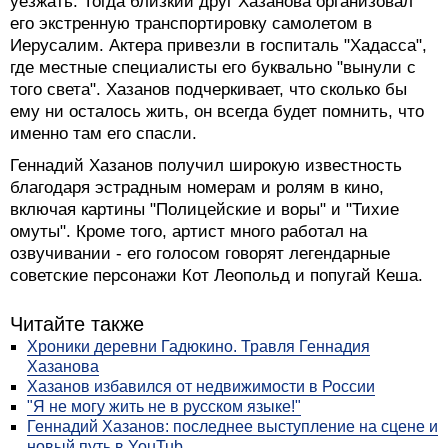
уезжать. Тогда близкий друг Хазанова организовал
его экстренную транспортировку самолетом в
Иерусалим. Актера привезли в госпиталь "Хадасса",
где местные специалисты его буквально "вынули с
того света". Хазанов подчеркивает, что сколько бы
ему ни осталось жить, он всегда будет помнить, что
именно там его спасли.
Геннадий Хазанов получил широкую известность
благодаря эстрадным номерам и ролям в кино,
включая картины "Полицейские и воры" и "Тихие
омуты". Кроме того, артист много работал на
озвучивании - его голосом говорят легендарные
советские персонажи Кот Леопольд и попугай Кеша.
Читайте также
Хроники деревни Гадюкино. Травля Геннадия
Хазанова
Хазанов избавился от недвижимости в России
"Я не могу жить не в русском языке!"
Геннадий Хазанов: последнее выступление на сцене и
новый путь в YouTub