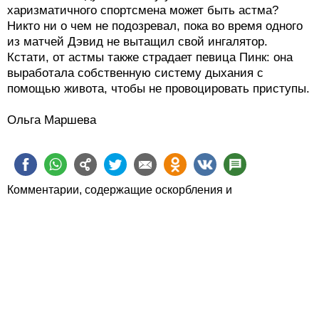
харизматичного спортсмена может быть астма?
Никто ни о чем не подозревал, пока во время одного
из матчей Дэвид не вытащил свой ингалятор.
Кстати, от астмы также страдает певица Пинк: она
выработала собственную систему дыхания с
помощью живота, чтобы не провоцировать приступы.
Ольга Маршева
Комментарии, содержащие оскорбления и
человеконенавистнические высказывания, будут
удаляться.
Пожалуйста, обсуждайте статьи, а не их авторов.
Статьи можно также
обсудить в Фейсбуке
О zahav.ru
Правила использования