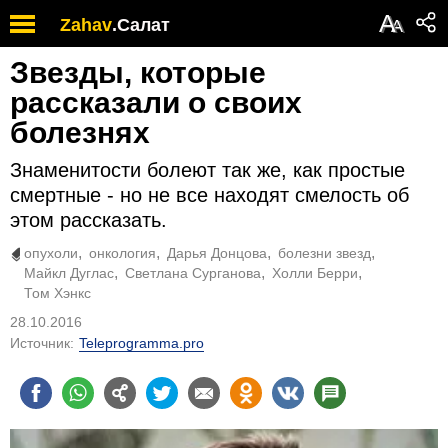
А
Zahav
.
Салат
А
Звезды, которые
рассказали о своих
болезнях
Знаменитости болеют так же, как простые
смертные - но не все находят смелость об
этом рассказать.
опухоли
онкология
Дарья Донцова
болезни звезд
Майкл Дуглас
Светлана Сурганова
Холли Берри
Том Хэнкс
28.10.2016
Источник:
Teleprogramma.pro