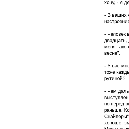
хочу, - я 
- В ваших 
настроени
- Человек 
двадцать, 
меня таког
весне".
- У вас мн
тоже кажды
рутиной?
- Чем дал
выступлени
но перед 
раньше. Ко
Снайперы",
хорошо, э