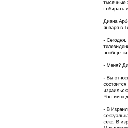
тысячные 
собирать и
Диана Арб
января в Т
- Сегодня,
телевидени
вообще ти
- Меня? Д
- Вы относ
состоится 
израильско
России и д
- В Израил
сексуальна
секс. В из