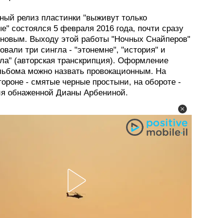
ый релиз пластинки "выживут только
" состоялся 5 февраля 2016 года, почти сразу
иновым. Выходу этой работы "Ночных Снайперов"
вали три сингла - "этонемне", "история" и
ела" (авторская транскрипция). Оформление
льбома можно назвать провокационным. На
ороне - смятые черные простыни, на обороте -
я обнаженной Дианы Арбениной.