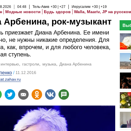
8
.
2026
04
:
48
Тель-Авив
+30
+27
Иерусалим
+30
+19
н
Модные новости
Будь здоров
Walla, Maariv, JP на русско
 Арбенина, рок-музыкант
Выб
ь приезжает Диана Арбенина. Ее имени
но, не нужны никакие определения. Для
а, как, впрочем, и для любого человека,
ая ступень.
интервью
гастроли
музыка
Диана Арбенина
пенко
11.12.2016
lat.zahav.ru