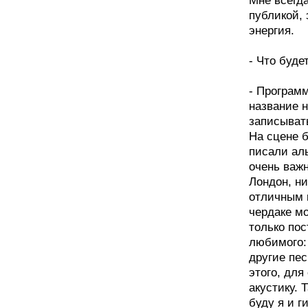
Мне всегд
публикой, 
энергия.
- Что буде
- Програм
название 
записывать
На сцене б
писали ал
очень важн
Лондон, н
отличным 
чердаке мо
только пос
любимого: 
другие пес
этого, для
акустику. 
буду я и г