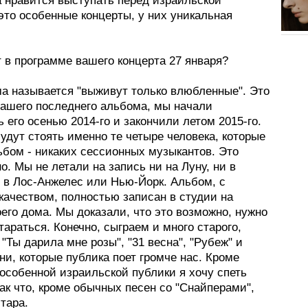
а нравится выступать перед израильской
это особенные концерты, у них уникальная
т в программе вашего концерта 27 января?
ма называется "выживут только влюбленные". Это
нашего последнего альбома, мы начали
 его осенью 2014-го и закончили летом 2015-го.
удут стоять именно те четыре человека, которые
ьбом - никаких сессионных музыкантов. Это
о. Мы не летали на запись ни на Луну, ни в
и в Лос-Анжелес или Нью-Йорк. Альбом, с
качеством, полностью записан в студии на
его дома. Мы доказали, что это возможно, нужно
тараться. Конечно, сыграем и много старого,
"Ты дарила мне розы", "31 весна", "Рубеж" и
ни, которые публика поет громче нас. Кроме
 особенной израильской публики я хочу спеть
Так что, кроме обычных песен со "Снайперами",
итара.