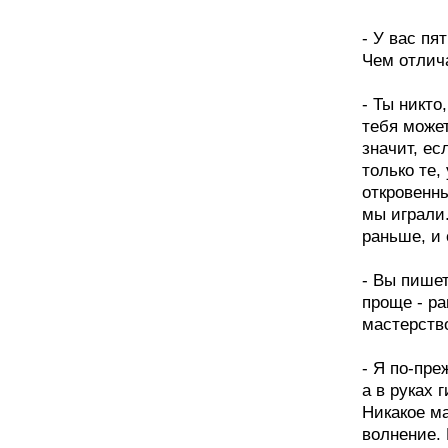
- У вас пя
Чем отлич
- Ты никто
тебя может
значит, ес
только те,
откровенны
мы играли.
раньше, и 
- Вы пишет
проще - ра
мастерств
- Я по-пре
а в руках 
Никакое ма
волнение. 