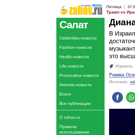
Пятница
07
.
0
Трамп vs Ира
Диана
Салат
В Израил
Celebrities-новости
достаточ
Fashion-новости
музыкант
это высш
Health-новости
Life-новости
Израиль
Римма Оси
Provocative-новости
Источник:
sa
Animals-новости
Блоги
Все публикации
О zahav.ru
Правила
использования