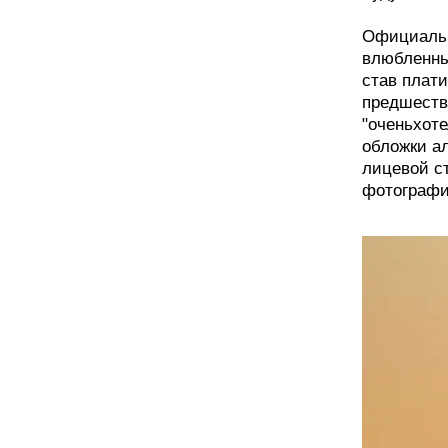
Официальн
влюбленные
став плат
предшество
"оченьхот
обложки а
лицевой ст
фотографи