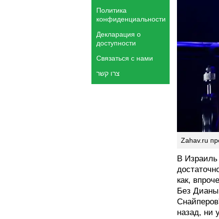
Политика
конфиденциальности
Декларация о
доступности
Связаться с нами
צרו קשר
Zahav.ru п
В Израиль
достаточно
как, впроч
Без Дианы
Снайперов"
назад, ни 