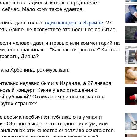
залы и на стадионы, которые продолжает
 сейчас. Мало кому такое удается.
енина даст только
один концерт в Израиле
. 27
ель-Авиве, не пропустите это большое событие.
 если человек дает интервью или комментарий на
и, его спрашивают: "Как вас титровать?" Как вас
тровать, Диана?
иана Арбенина, рок-музыкант.
ительно недавно были в Израиле, а 27 января
новый концерт. Какие у вас отношения с
й публикой? Отличается ли она от залов в
ругих странах?
е весьма необычная публика, она умная и
я. Обычно бывает что-то одно - или ум, или
раильтянах эти качества счастливо сочетаются.