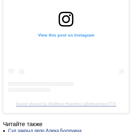
View this post on Instagram
A post shared by Matthew Hutchins (@mhutchins777)
Читайте также
Суд закрыл дело Алека Болдуина