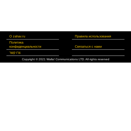
О zahav.ru
Правила использования
Политика
конфиденциальности
Связаться с нами
צרו קשר
Copyright © 2021 Walla! Communications LTD. All rights reserved