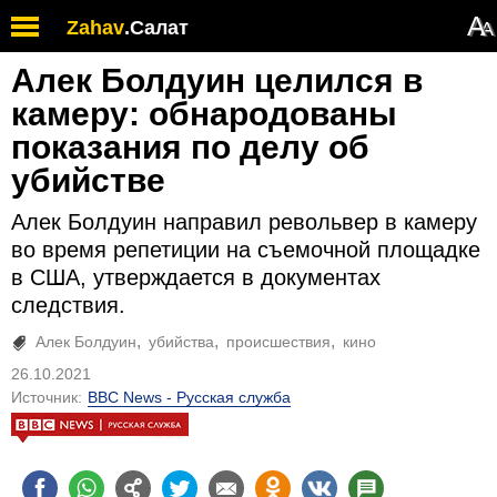
А
Zahav
.
Салат
А
Алек Болдуин целился в
камеру: обнародованы
показания по делу об
убийстве
Алек Болдуин направил револьвер в камеру
во время репетиции на съемочной площадке
в США, утверждается в документах
следствия.
Алек Болдуин
убийства
происшествия
кино
26.10.2021
Источник:
BBC News - Русская служба