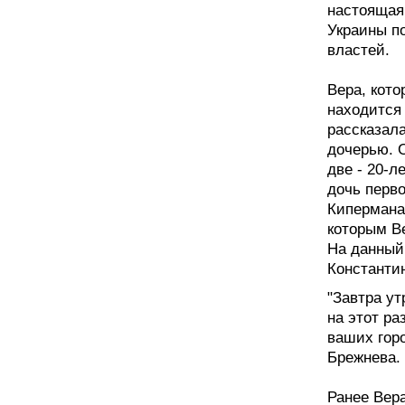
настоящая
Украины п
властей.
Вера, кото
находится
рассказал
дочерью. О
две - 20-л
дочь перв
Кипермана
которым Ве
На данный
Константи
"Завтра ут
на этот ра
ваших горо
Брежнева.
Ранее Вера