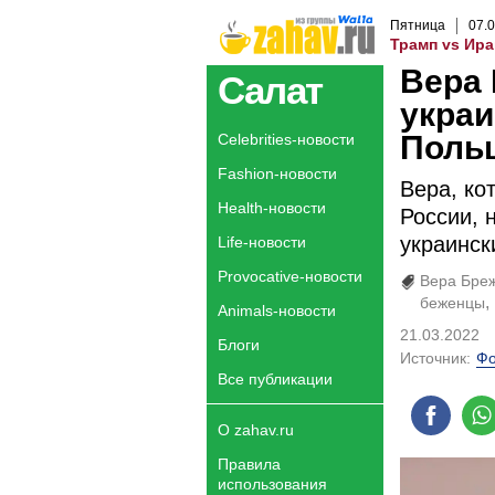
Пятница
07
.
0
Трамп vs Ира
Вера 
Салат
украи
Поль
Celebrities-новости
Fashion-новости
Вера, ко
Health-новости
России, 
украинск
Life-новости
Provocative-новости
Вера Бре
беженцы
Animals-новости
21.03.2022
Блоги
Источник:
Фо
Все публикации
О zahav.ru
Правила
использования