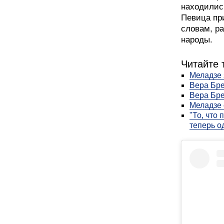
находилис
Певица при
словам, р
народы.
Читайте 
Меладзе 
Вера Бре
Вера Бре
Меладзе 
"То, что
теперь о