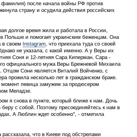
 фамилия) после начала войны РФ против
окинула страну и осудила действия российских
рая долгое время жила и работала в России,
 в Польше и помогает украинским беженцам. Она
а в своем
Instagram
, что приехала туда со своей
днако не указала, с какой именно. А у Веры их
етняя Соня и 12-летняя Сара Киперман. Сара -
ого официального мужа Веры Брежневой Михаила
. Отцом Сони является Виталий Войченко, с
ра прожила несколько лет в гражданском браке.
 момент певица замужем за продюсером
ном Меладзе.
ром я снова в пункте, который ближе к нам. Дочь
з беру с собой. Поэтому присоединяйтесь к нам в
дах. А Люблин ждет особенно", - отметила
 рассказала, что в Киеве под обстрелами