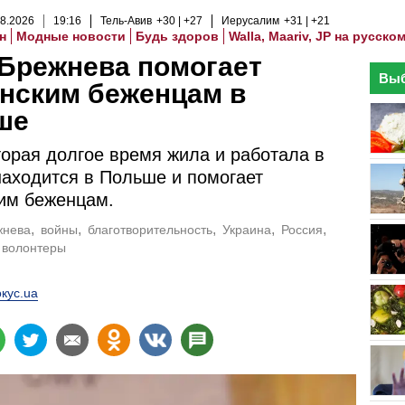
8
.
2026
19
:
16
Тель-Авив
+30
+27
Иерусалим
+31
+21
н
Модные новости
Будь здоров
Walla, Maariv, JP на русско
Брежнева помогает
Выб
нским беженцам в
ше
торая долгое время жила и работала в
находится в Польше и помогает
им беженцам.
жнева
войны
благотворительность
Украина
Россия
волонтеры
кус.ua