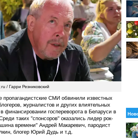
.ru / Гарри Резниковский
е пропагандистские СМИ обвинили известных
блогеров, журналистов и других влиятельных
 в финансировании госпереворота в Беларуси в
 Среди таких "спонсоров" оказались лидер рок-
ашина времени" Андрей Макаревич, пародист
кин, блогер Юрий Дудь и т.д.