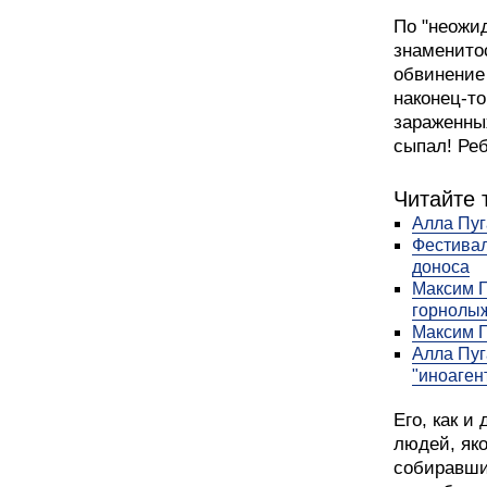
По "неожи
знаменито
обвинение
наконец-то
зараженных
сыпал! Реб
Читайте 
Алла Пуг
Фестивал
доноса
Максим Г
горнолыж
Максим Г
Алла Пуг
"иноаген
Его, как и
людей, як
собиравши