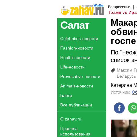
Воскресенье
Трамп vs Ира
Макар
Салат
обви
госпе
Celebrities-новости
Fashion-новости
По "неож
Health-новости
список з
Life-новости
Максим Г
Беларусь
Provocative-новости
Катерина 
Animals-новости
Источник:
Об
Блоги
Все публикации
О zahav.ru
Правила
использования