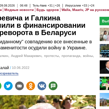
09
.
08
.
2026
06
:
48
Тель-Авив
+31
+26
Иерусалим
+33
+24
н
Модные новости
Будь здоров
Walla, Maariv, JP на русско
евича и Галкина
Выб
нили в финансировании
реворота в Беларуси
иданному" совпадению все внесенные в
наменитости осудили войну в Украине.
алкин
Андрей Макаревич
протесты
пропаганда
войны
Малай
10.06.2022
озреватель