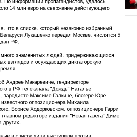
е. По информации пропагандистов, удалось
коло 14 млн евро на свержение действующего
, что в списке, который незаконно избранный
 Беларуси Лукашенко передал Москве, числятся 5
ждан РФ.
 много знаменитых людей, придерживающихся
ых взглядов и осуждающих диктаторскую
Кремля.
об Андрее Макаревиче, гендиректоре
ого в РФ телеканала "Дождь" Наталье
, пародисте Максиме Галкине, блогере Юре
е известного оппозиционера Михаила
кого, Борисе Ходорковском, оппозиционере Гарри
 главном редакторе издания "Новая газета" Диме
 других.
нные в список лица выступили против