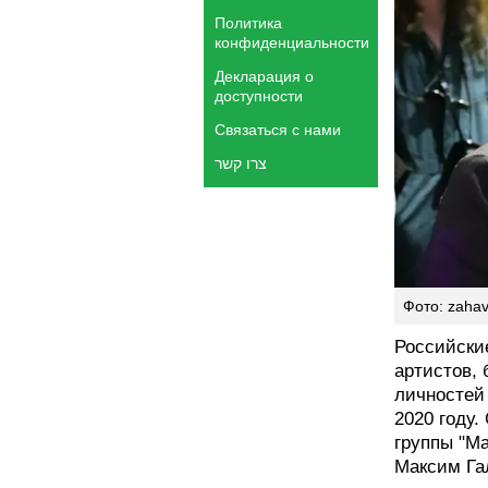
Политика
конфиденциальности
Декларация о
доступности
Связаться с нами
צרו קשר
Фото: zahav
Российски
артистов, 
личностей
2020 году.
группы "М
Максим Гал